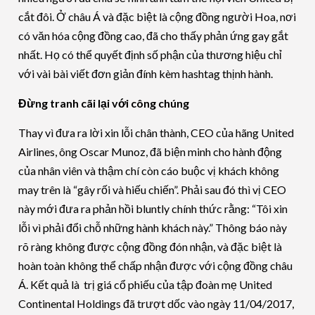
cắt đôi. Ở châu Á và đặc biệt là cộng đồng người Hoa, nơi
có văn hóa cộng đồng cao, đã cho thấy phản ứng gay gắt
nhất. Họ có thể quyết định số phận của thương hiệu chỉ
với vài bài viết đơn giản đính kèm hashtag thịnh hành.
Đừng tranh cãi lại với công chúng
Thay vì đưa ra lời xin lỗi chân thành, CEO của hãng United
Airlines, ông Oscar Munoz, đã biện minh cho hành động
của nhân viên và thậm chí còn cáo buộc vị khách không
may trên là “gây rối và hiếu chiến”. Phải sau đó thì vị CEO
này mới đưa ra phản hồi bluntly chính thức rằng: “Tôi xin
lỗi vì phải đổi chỗ những hành khách này.” Thông báo này
rõ ràng không được cộng đồng đón nhận, và đặc biệt là
hoàn toàn không thể chấp nhận được với cộng đồng châu
Á. Kết quả là trị giá cổ phiếu của tập đoàn mẹ United
Continental Holdings đã trượt dốc vào ngày 11/04/2017,