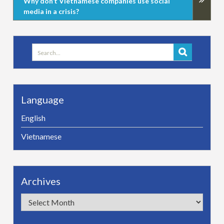
Why don’t Vietnamese companies use social
media in a crisis?
Search
for:
Language
English
Vietnamese
Archives
Archives