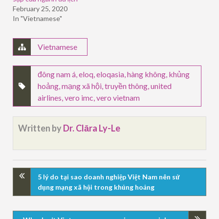
February 25, 2020
In "Vietnamese"
Vietnamese
đông nam á
,
eloq
,
eloqasia
,
hàng không
,
khủng
hoảng
,
mạng xã hội
,
truyền thông
,
united
airlines
,
vero imc
,
vero vietnam
Written by
Dr. Clāra Ly-Le
5 lý do tại sao doanh nghiệp Việt Nam nên sử
dụng mạng xã hội trong khủng hoảng