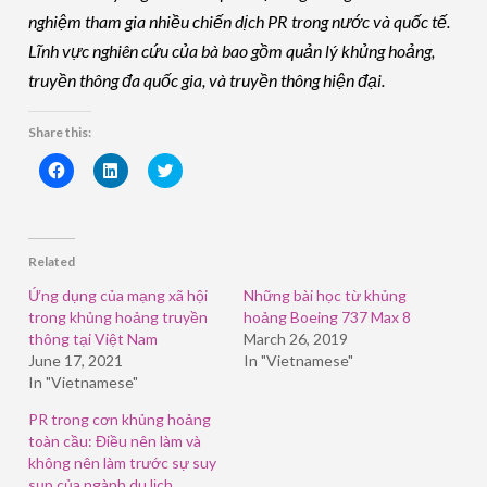
nghiệm tham gia nhiều chiến dịch PR trong nước và quốc tế.
Lĩnh vực nghiên cứu của bà bao gồm quản lý khủng hoảng,
truyền thông đa quốc gia, và truyền thông hiện đại.
Share this:
Click
Click
Click
to
to
to
share
share
share
on
on
on
Facebook
LinkedIn
Twitter
(Opens
(Opens
(Opens
in
in
in
Related
new
new
new
window)
window)
window)
Ứng dụng của mạng xã hội
Những bài học từ khủng
trong khủng hoảng truyền
hoảng Boeing 737 Max 8
thông tại Việt Nam
March 26, 2019
June 17, 2021
In "Vietnamese"
In "Vietnamese"
PR trong cơn khủng hoảng
toàn cầu: Điều nên làm và
không nên làm trước sự suy
sụp của ngành du lịch