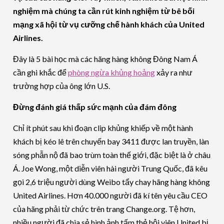
nghiệm mà chúng ta cần rút kinh nghiệm từ bê bối
mạng xã hội từ vụ cưỡng chế hành khách của United
Airlines.
Đây là 5 bài học mà các hãng hàng không Đông Nam Á
cần ghi khắc để
phòng ngừa khủng hoảng
xảy ra như
trường hợp của ông lớn U.S.
Đừng đánh giá thấp sức mạnh của đám đông
Chỉ ít phút sau khi đoạn clip khủng khiếp về một hành
khách bị kéo lê trên chuyến bay 3411 được lan truyền, làn
sóng phẫn nộ đã bao trùm toàn thế giới, đặc biệt là ở châu
Á. Joe Wong, một diễn viên hài người Trung Quốc, đã kêu
gọi 2,6 triệu người dùng Weibo tẩy chay hãng hàng không
United Airlines. Hơn 40.000 người đã kí tên yêu cầu CEO
của hãng phải từ chức trên trang Change.org. Tệ hơn,
nhiều người đã chia sẻ hình ảnh tấm thẻ hội viên United bị