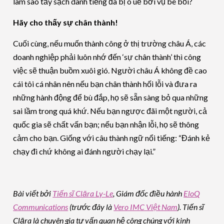
làm sao tẩy sạch danh tiếng đã bị ô uế bởi vụ bê bối?
Hãy cho thấy sự chân thành!
Cuối cùng, nếu muốn thành công ở thị trường châu Á, các
doanh nghiệp phải luôn nhớ đến ‘sự chân thành’ thì công
việc sẽ thuận buồm xuôi gió. Người châu Á không đề cao
cái tôi cá nhân nên nếu bạn chân thành hối lỗi và đưa ra
những hành động để bù đắp, họ sẽ sẵn sàng bỏ qua những
sai lầm trong quá khứ. Nếu bạn ngược đãi một người, cả
quốc gia sẽ chất vấn bạn; nếu bạn nhận lỗi, họ sẽ thông
cảm cho bạn. Giống với câu thành ngữ nổi tiếng: “Đánh kẻ
chạy đi chứ không ai đánh người chạy lại.”
Bài viết bởi
Tiến sĩ Clāra Ly-Le
, Giám đốc điều hành
EloQ
Communications
(trước đây là
Vero IMC Việt Nam
). Tiến sĩ
Clāra là chuyên gia tư vấn quan hệ công chúng với kinh