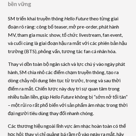
bền vững
SM triển khai truyền thông
Hello Future
theo từng giai
đoạn rõ ràng: công bố teaser, mở pre-order, phát hành
MV, tham gia music show, tổ chức livestream, fan event,
và cuối cùng là giai đoạn hậu ra mắt với các phiên bản hậu
trường (BTS), phỏng vấn, tương tác fan cá nhân hóa.
Thay vì dồn toàn bộ ngân sách và lực chú ý vào ngày phát
hành, SM chia nhỏ các điểm chạm truyền thông, tạo ra
dòng chảy nội dung liên tục từ trước, trong và sau thời
điểm ra mắt. Chiến lược này duy trì sự quan tâm trong
nhiều tuần liền, giúp
Hello Future
không bị “sớm nở tối tàn”
– một rủi ro rất phổ biến với sản phẩm âm nhạc trong thời
đại người tiêu dùng thay đổi nhanh chóng.
Các thương hiệu ngoài lĩnh vực âm nhạc hoàn toàn có thể
học hỏi: thay vì chỉ quảng bá rầm rộ vào ngày ra mắt, hãy