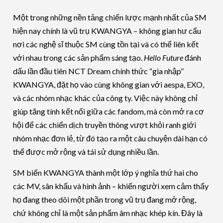
Một trong những nền tảng chiến lược mạnh nhất của SM
hiện nay chính là vũ trụ KWANGYA – không gian hư cấu
nơi các nghệ sĩ thuộc SM cùng tồn tại và có thể liên kết
với nhau trong các sản phẩm sáng tạo.
Hello Future
đánh
dấu lần đầu tiên NCT Dream chính thức “gia nhập”
KWANGYA, đặt họ vào cùng không gian với aespa, EXO,
và các nhóm nhạc khác của công ty. Việc này không chỉ
giúp tăng tính kết nối giữa các fandom, mà còn mở ra cơ
hội để các chiến dịch truyền thông vượt khỏi ranh giới
nhóm nhạc đơn lẻ, từ đó tạo ra một câu chuyện dài hạn có
thể được mở rộng và tái sử dụng nhiều lần.
SM biến KWANGYA thành một lớp ý nghĩa thứ hai cho
các MV, sân khấu và hình ảnh – khiến người xem cảm thấy
họ đang theo dõi một phần trong vũ trụ đang mở rộng,
chứ không chỉ là một sản phẩm âm nhạc khép kín. Đây là