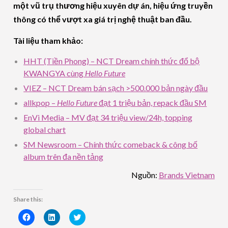
một vũ trụ thương hiệu xuyên dự án, hiệu ứng truyền
thông có thể vượt xa giá trị nghệ thuật ban đầu.
Tài liệu tham khảo:
HHT (Tiền Phong) – NCT Dream chính thức đổ bộ
KWANGYA cùng
Hello Future
VIEZ – NCT Dream bán sạch >500.000 bản ngày đầu
allkpop –
Hello Future
đạt 1 triệu bản, repack đầu SM
EnVi Media – MV đạt 34 triệu view/24h, topping
global chart
SM Newsroom – Chính thức comeback & công bố
album trên đa nền tảng
Nguồn:
Brands Vietnam
Share this:
Click
Click
Click
to
to
to