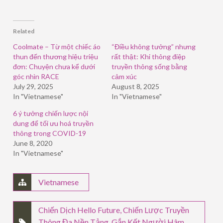
share
share
share
on
on
on
Facebook
LinkedIn
Twitter
(Opens
(Opens
(Opens
in
in
in
Related
new
new
new
window)
window)
window)
Coolmate – Từ một chiếc áo
“Điều không tưởng” nhưng
thun đến thương hiệu triệu
rất thật: Khi thông điệp
đơn: Chuyện chưa kể dưới
truyền thông sống bằng
góc nhìn RACE
cảm xúc
July 29, 2025
August 8, 2025
In "Vietnamese"
In "Vietnamese"
6 ý tưởng chiến lược nội
dung để tối ưu hoá truyền
thông trong COVID-19
June 8, 2020
In "Vietnamese"
Vietnamese
Chiến Dịch Hello Future
,
Chiến Lược Truyền
Thông Đa Nền Tảng
,
Gắn Kết Người Hâm