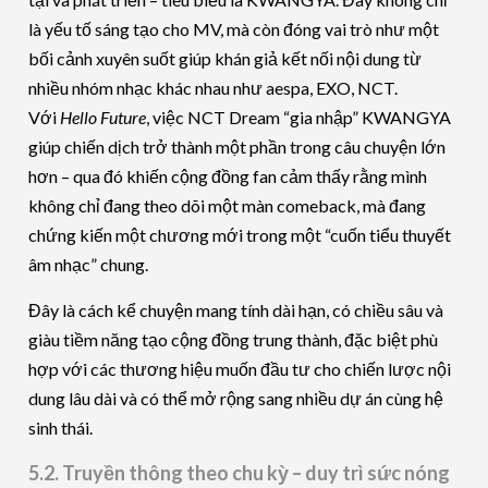
là yếu tố sáng tạo cho MV, mà còn đóng vai trò như một
bối cảnh xuyên suốt giúp khán giả kết nối nội dung từ
nhiều nhóm nhạc khác nhau như aespa, EXO, NCT.
Với
Hello Future
, việc NCT Dream “gia nhập” KWANGYA
giúp chiến dịch trở thành một phần trong câu chuyện lớn
hơn – qua đó khiến cộng đồng fan cảm thấy rằng mình
không chỉ đang theo dõi một màn comeback, mà đang
chứng kiến một chương mới trong một “cuốn tiểu thuyết
âm nhạc” chung.
Đây là cách kể chuyện mang tính dài hạn, có chiều sâu và
giàu tiềm năng tạo cộng đồng trung thành, đặc biệt phù
hợp với các thương hiệu muốn đầu tư cho chiến lược nội
dung lâu dài và có thể mở rộng sang nhiều dự án cùng hệ
sinh thái.
5.2. Truyền thông theo chu kỳ – duy trì sức nóng