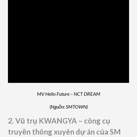
MV Hello Future – NCT DREAM
(Nguồn: SMTOWN)
2. Vũ trụ KWANGYA – công cụ
truyền thông xuyên dự án của SM