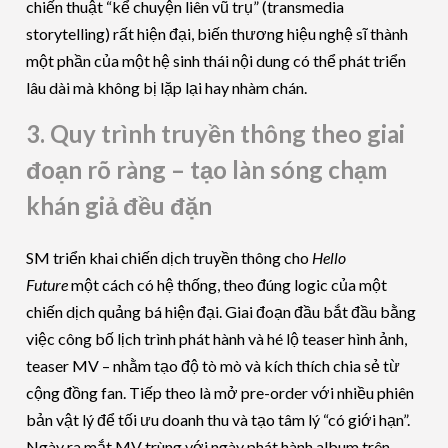
chiến thuật “kể chuyện liên vũ trụ” (transmedia
storytelling) rất hiện đại, biến thương hiệu nghệ sĩ thành
một phần của một hệ sinh thái nội dung có thể phát triển
lâu dài mà không bị lặp lại hay nhàm chán.
3. Quy trình truyền thông theo giai
đoạn rõ ràng – tạo làn sóng chạm
khán giả đều đặn
SM triển khai chiến dịch truyền thông cho
Hello
Future
một cách có hệ thống, theo đúng logic của một
chiến dịch quảng bá hiện đại. Giai đoạn đầu bắt đầu bằng
việc công bố lịch trình phát hành và hé lộ teaser hình ảnh,
teaser MV – nhằm tạo độ tò mò và kích thích chia sẻ từ
cộng đồng fan. Tiếp theo là mở pre-order với nhiều phiên
bản vật lý để tối ưu doanh thu và tạo tâm lý “có giới hạn”.
Ngày ra mắt MV trùng với ngày phát hành album trên