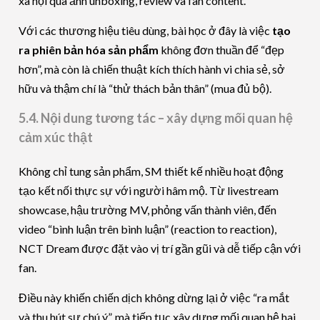
xã hội qua ảnh unboxing, review và fan content.
Với các thương hiệu tiêu dùng, bài học ở đây là việc
tạo
ra phiên bản hóa sản phẩm
không đơn thuần để “đẹp
hơn”, mà còn là chiến thuật kích thích hành vi chia sẻ, sở
hữu và thậm chí là “thử thách bản thân” (mua đủ bộ).
5.4. Nội dung tương tác – xây dựng mối quan hệ
cảm xúc thật
Không chỉ tung sản phẩm, SM thiết kế nhiều hoạt động
tạo kết nối thực sự với người hâm mộ. Từ livestream
showcase, hậu trường MV, phỏng vấn thành viên, đến
video “bình luận trên bình luận” (reaction to reaction),
NCT Dream được đặt vào vị trí gần gũi và dễ tiếp cận với
fan.
Điều này khiến chiến dịch không dừng lại ở việc “ra mắt
và thu hút sự chú ý”, mà tiếp tục xây dựng mối quan hệ hai