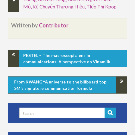
Mộ
,
Kể Chuyện Thương Hiệu
,
Tiếp Thị Kpop
Written by
Contributor
PESTEL – The macroscopic lens in
communications: A perspective on Vinamilk
From KWANGYA universe to the billboard top:
SM’s signature communication formula
Search
for: