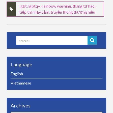
lgbt
,
lgbtq+
,
rainbow washing
,
tháng tự hào
,
tiếp thị nhạy cảm
,
truyền thông thương hiệu
Search
for:
Language
English
Vietnamese
Archives