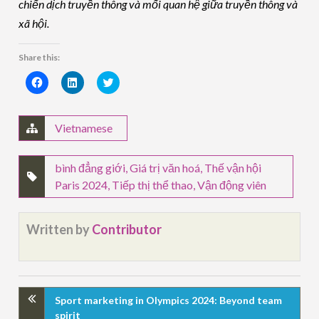
chiến dịch truyền thông và mối quan hệ giữa truyền thông và
xã hội.
Share this:
Click
Click
Click
to
to
to
share
share
share
on
on
on
Facebook
LinkedIn
Twitter
(Opens
(Opens
(Opens
Vietnamese
in
in
in
new
new
new
window)
window)
window)
bình đẳng giới
,
Giá trị văn hoá
,
Thế vận hội
Paris 2024
,
Tiếp thị thể thao
,
Vận động viên
Written by
Contributor
Sport marketing in Olympics 2024: Beyond team
spirit