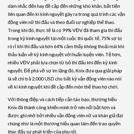
dám nhắc đến hay đề cập đến những khó khăn, bất tiện
liên quan đến kì kinh nguyệt gây ra trong quá trình các vận
động viên nữ thi đấu và theo đuổi sự nghiệp thể thao.
Trong khi đó, thực tế là có 99% VĐV đã tham gia thi đấu
trong kỳ kinh nguyệt tại một cuộc thi quốc tế, 75% sợ bị
rò rỉ khi thi đấu và hơn 64% cảm thấy không thoải mái khi
thảo luận về kỳ kinh nguyệt với huấn luyện viên. Tệ hơn,
nhiều VĐV phải lựa chọn từ bỏ thi đấu khi đến kỳ kinh
nguyệt. Để phá vỡ sự im lặng đó, Knix đưa qua giải pháp
là sẽ chi trả 2.000 USD cho bất kỳ vận động viên nào nói
về kì kinh nguyệt khi đề cập đến môn thể thao họ chơi.
Với thông điệp và cách tiếp cận táo bạo, thương hiệu
Knix đã thành công khiến mình trở nên nổi bật hơn và
được ghi nhớ bởi nhiều vận động viên nữ và khán giả đại
chúng như là một thương hiệu quan tâm đến trao quyền
thúc đẩy sự phát triển của phụ nữ.