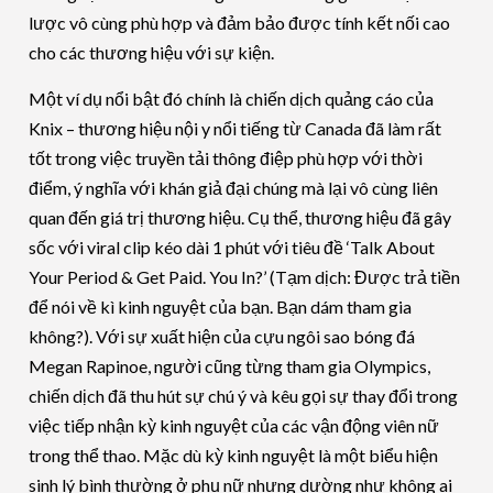
lược vô cùng phù hợp và đảm bảo được tính kết nối cao
cho các thương hiệu với sự kiện.
Một ví dụ nổi bật đó chính là chiến dịch quảng cáo của
Knix – thương hiệu nội y nổi tiếng từ Canada đã làm rất
tốt trong việc truyền tải thông điệp phù hợp với thời
điểm, ý nghĩa với khán giả đại chúng mà lại vô cùng liên
quan đến giá trị thương hiệu. Cụ thể, thương hiệu đã gây
sốc với viral clip kéo dài 1 phút với tiêu đề ‘Talk About
Your Period & Get Paid. You In?’ (Tạm dịch: Được trả tiền
để nói về kì kinh nguyệt của bạn. Bạn dám tham gia
không?). Với sự xuất hiện của cựu ngôi sao bóng đá
Megan Rapinoe, người cũng từng tham gia Olympics,
chiến dịch đã thu hút sự chú ý và kêu gọi sự thay đổi trong
việc tiếp nhận kỳ kinh nguyệt của các vận động viên nữ
trong thể thao. Mặc dù kỳ kinh nguyệt là một biểu hiện
sinh lý bình thường ở phụ nữ nhưng dường như không ai