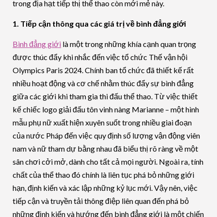
trong địa hạt tiếp thị thể thao còn mới mẻ này.
1. Tiếp cận thông qua các giá trị về bình đẳng giới
Bình đẳng giới
là một trong những khía cạnh quan trọng
được thúc đẩy khi nhắc đến việc tổ chức Thế vận hội
Olympics Paris 2024. Chính ban tổ chức đã thiết kế rất
nhiều hoạt động và cơ chế nhằm thúc đẩy sự bình đẳng
giữa các giới khi tham gia thi đấu thể thao. Từ việc thiết
kế chiếc logo giải đấu tôn vinh nàng Marianne – một hình
mẫu phụ nữ xuất hiện xuyên suốt trong nhiều giai đoạn
của nước Pháp đến việc quy định số lượng vận động viên
nam và nữ tham dự bằng nhau đã biểu thị rõ ràng về một
sân chơi cởi mở, dành cho tất cả mọi người. Ngoài ra, tính
chất của thể thao đó chính là liên tục phá bỏ những giới
hạn, định kiến và xác lập những kỷ lục mới. Vậy nên, việc
tiếp cận và truyền tải thông điệp liên quan đến phá bỏ
những định kiến và hướng đến bình đẳng giới là một chiến