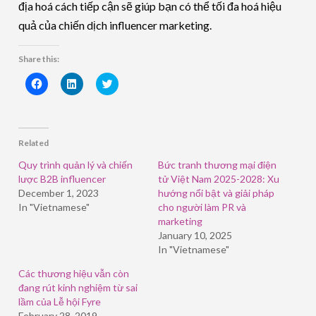
địa hoá cách tiếp cận sẽ giúp bạn có thể tối đa hoá hiệu
quả của chiến dịch influencer marketing.
Share this:
Click
Click
Click
to
to
to
share
share
share
on
on
on
Facebook
LinkedIn
Twitter
(Opens
(Opens
(Opens
in
in
in
Related
new
new
new
window)
window)
window)
Quy trình quản lý và chiến
Bức tranh thương mại điện
lược B2B influencer
tử Việt Nam 2025-2028: Xu
December 1, 2023
hướng nổi bật và giải pháp
In "Vietnamese"
cho người làm PR và
marketing
January 10, 2025
In "Vietnamese"
Các thương hiệu vẫn còn
đang rút kinh nghiệm từ sai
lầm của Lễ hội Fyre
February 28, 2019