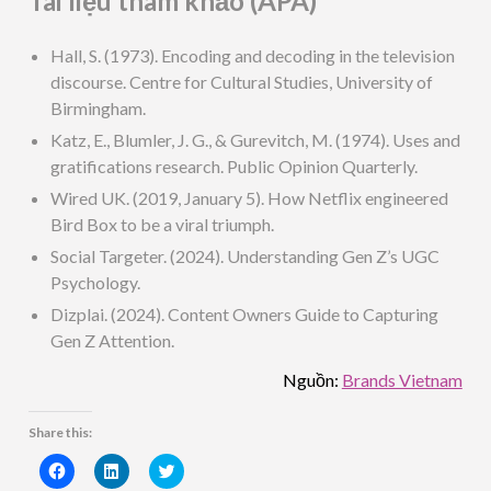
Tài liệu tham khảo (APA)
Hall, S. (1973). Encoding and decoding in the television
discourse. Centre for Cultural Studies, University of
Birmingham.
Katz, E., Blumler, J. G., & Gurevitch, M. (1974). Uses and
gratifications research. Public Opinion Quarterly.
Wired UK. (2019, January 5). How Netflix engineered
Bird Box to be a viral triumph.
Social Targeter. (2024). Understanding Gen Z’s UGC
Psychology.
Dizplai. (2024). Content Owners Guide to Capturing
Gen Z Attention.
Nguồn:
Brands Vietnam
Share this:
Click
Click
Click
to
to
to