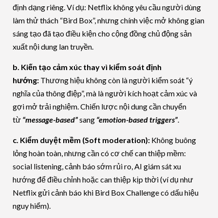
định dạng riêng. Ví dụ: Netflix không yêu cầu người dùng
làm thử thách “Bird Box”, nhưng chính việc mở không gian
sáng tạo đã tạo điều kiện cho cộng đồng chủ động sản
xuất nội dung lan truyền.
b. Kiến tạo cảm xúc thay vì kiểm soát định
hướng:
Thương hiệu không còn là người kiểm soát “ý
nghĩa của thông điệp”, mà là người kích hoạt cảm xúc và
gợi mở trải nghiệm. Chiến lược nội dung cần chuyển
từ
“message-based”
sang
“emotion-based triggers”
.
c. Kiểm duyệt mềm (Soft moderation):
Không buông
lỏng hoàn toàn, nhưng cần có cơ chế can thiệp mềm:
social listening, cảnh báo sớm rủi ro, AI giám sát xu
hướng để điều chỉnh hoặc can thiệp kịp thời (ví dụ như
Netflix gửi cảnh báo khi Bird Box Challenge có dấu hiệu
nguy hiểm).