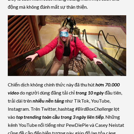
động mà không đánh mất sự thân thiện.
Chiến dịch không chính thức này đã thu hút
hơn 70.000
video
do người dùng đăng tải chỉ
trong 10 ngày
đầu tiên,
trải dài trên
nhiều nền tảng
như TikTok, YouTube,
Instagram. Trên Twitter, hashtag
#BirdBoxChallenge
lọt
vào
top trending toàn cầu trong 3 ngày liên tiếp
. Những
kênh YouTube nổi tiếng như PewDiePie và Casey Neistat
cũng đề cập đến hiện tượng này, giúp độ lan tỏa càng