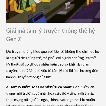
Giải mã tâm lý truyền thông thế hệ
Gen Z
Để truyền thông hiệu quả với Gen Z, không thể chỉ hiểu họ
là người tiêu dùng trẻ, mà phải coi họ như những “cá thể
kỹ thuật số có tư duy phản biện cao và khả năng lan
truyền mạnh”. Một số yếu tố tâm lý cốt lõi ảnh hưởng đến
hành vi truyền thông của họ:
a. Tâm lý kiểm soát và sở hữu cá nhân:
Gen Z lớn lên
trong môi trường cá nhân hóa cực độ – từ playlist nhạc,
feed mạng xã hội đến ngoại hình avatar game. Họ muốn
nội dung phù hợp “gu” cá nhân, và thường cảm thấy có