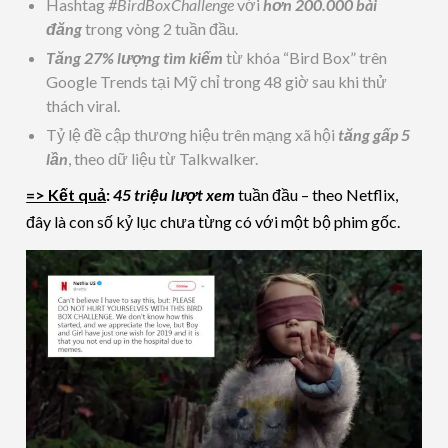
Hashtag
#BirdBoxChallenge
với
hơn 200.000 bài
đăng
trong vòng 2 tuần đầu.
Tăng 27% lượng tìm kiếm
từ khóa “Bird Box” trên
Google Trends tại Mỹ chỉ trong 48 giờ sau khi thử
thách viral.
Tỷ lệ đề cập thương hiệu trên mạng xã hội
tăng gấp 5
lần
, theo dữ liệu từ Talkwalker.
=> Kết quả
:
45 triệu lượt xem
tuần đầu – theo Netflix,
đây là con số kỷ lục chưa từng có với một bộ phim gốc.