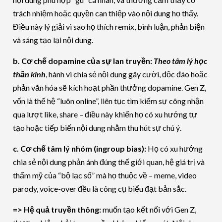
trách nhiệm hoặc quyền can thiệp vào nội dung họ thấy.
Điều này lý giải vì sao họ thích remix, bình luận, phản biện
và sáng tạo lại nội dung.
b. Cơ chế dopamine của sự lan truyền:
Theo tâm lý học
thần kinh
, hành vi chia sẻ nội dung gây cười, độc đáo hoặc
phản văn hóa sẽ kích hoạt phần thưởng dopamine. Gen Z,
vốn là thế hệ “luôn online”, liên tục tìm kiếm sự công nhận
qua lượt like, share – điều này khiến họ có xu hướng tự
tạo hoặc tiếp biến nội dung nhằm thu hút sự chú ý.
c. Cơ chế tâm lý nhóm (ingroup bias):
Họ có xu hướng
chia sẻ nội dung phản ánh đúng thế giới quan, hệ giá trị và
thẩm mỹ của “bộ lạc số” mà họ thuộc về – meme, video
parody, voice-over đều là công cụ biểu đạt bản sắc.
=> Hệ quả truyền thông:
muốn tạo kết nối với Gen Z,