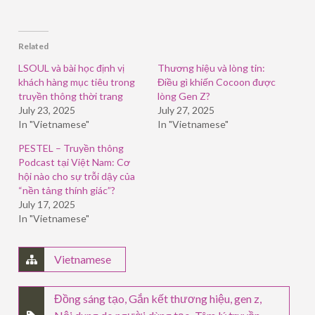
share
share
share
on
on
on
Facebook
LinkedIn
Twitter
(Opens
(Opens
(Opens
in
in
in
Related
new
new
new
window)
window)
window)
LSOUL và bài học định vị
Thương hiệu và lòng tin:
khách hàng mục tiêu trong
Điều gì khiến Cocoon được
truyền thông thời trang
lòng Gen Z?
July 23, 2025
July 27, 2025
In "Vietnamese"
In "Vietnamese"
PESTEL – Truyền thông
Podcast tại Việt Nam: Cơ
hội nào cho sự trỗi dậy của
“nền tảng thính giác”?
July 17, 2025
In "Vietnamese"
Vietnamese
Đồng sáng tạo
,
Gắn kết thương hiệu
,
gen z
,