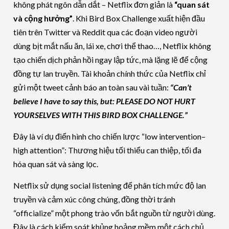
không phát ngôn dẫn dắt – Netflix đơn giản là
“quan sát
và cộng hưởng”
. Khi Bird Box Challenge xuất hiện đầu
tiên trên Twitter và Reddit qua các đoạn video người
dùng bịt mắt nấu ăn, lái xe, chơi thể thao…, Netflix không
tạo chiến dịch phản hồi ngay lập tức, mà lặng lẽ để cộng
đồng tự lan truyền. Tài khoản chính thức của Netflix chỉ
gửi một tweet cảnh báo an toàn sau vài tuần:
“Can’t
believe I have to say this, but: PLEASE DO NOT HURT
YOURSELVES WITH THIS BIRD BOX CHALLENGE.”
Đây là ví dụ điển hình cho chiến lược “low intervention–
high attention”: Thương hiệu tối thiểu can thiệp, tối đa
hóa quan sát và sàng lọc.
Netflix sử dụng social listening để phân tích mức độ lan
truyền và cảm xúc công chúng, đồng thời tránh
“officialize” một phong trào vốn bắt nguồn từ người dùng.
Đây là cách kiểm soát khủng hoảng mềm một cách chủ