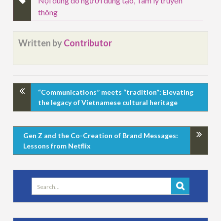
Nội dung do người dùng tạo
,
Tâm lý truyền
thông
Written by
Contributor
“Communications” meets “tradition”: Elevating
the legacy of Vietnamese cultural heritage
Gen Z and the Co-Creation of Brand Messages:
Lessons from Netflix
Search
for: