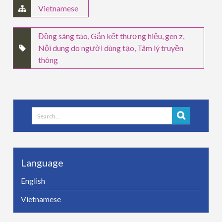
Vietnamese
Đồng sáng tạo
,
Gắn kết thương hiệu
,
gen z
,
Nội dung do người dùng tạo
,
Tâm lý truyền
thông
Search
for:
Language
English
Vietnamese