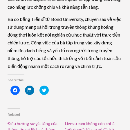
cao năng lực chống chịu và khả năng sẵn sàng.
Bà có bằng Tiến sĩ từ Bond University, chuyên sâu về việc
sử dụng mạng xã hội trong truyền thông khủng hoảng,
đồng thời luôn kết nối nghiên cứu học thuật với thực tiễn
chiến lược. Công việc của bà tập trung vào xây dựng
niềm tin, danh tiếng và yếu tố con người trong truyền
thông, hỗ trợ các tổ chức thích ứng với bối cảnh toàn cầu
biến động nhanh một cách rõ ràng và chính trực.
Share this:
Click
Click
Click
to
to
to
share
share
share
on
on
on
Facebook
LinkedIn
Twitter
(Opens
(Opens
(Opens
in
in
in
Related
new
new
new
window)
window)
window)
Điều hướng sự gia tăng của
Livestream không còn chỉ là
thông tin sai lệch và thông
“nội dung”: Vì sao nó đã trở