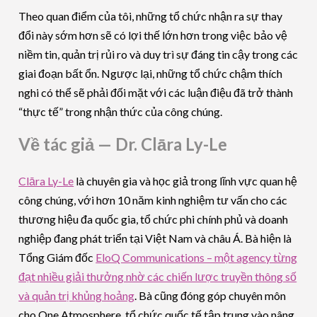
Theo quan điểm của tôi, những tổ chức nhận ra sự thay
đổi này sớm hơn sẽ có lợi thế lớn hơn trong việc bảo vệ
niềm tin, quản trị rủi ro và duy trì sự đáng tin cậy trong các
giai đoạn bất ổn. Ngược lại, những tổ chức chậm thích
nghi có thể sẽ phải đối mặt với các luận điệu đã trở thành
“thực tế” trong nhận thức của công chúng.
Về tác giả — Dr. Clāra Ly-Le
Clāra Ly-Le
là chuyên gia và học giả trong lĩnh vực quan hệ
công chúng, với hơn 10 năm kinh nghiệm tư vấn cho các
thương hiệu đa quốc gia, tổ chức phi chính phủ và doanh
nghiệp đang phát triển tại Việt Nam và châu Á. Bà hiện là
Tổng Giám đốc
EloQ Communications – một agency từng
đạt nhiều giải thưởng nhờ các chiến lược truyền thông số
và quản trị khủng hoảng
. Bà cũng đóng góp chuyên môn
cho One Atmosphere, tổ chức quốc tế tập trung vào nâng