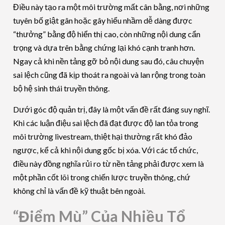
Điều này tạo ra một môi trường mất cân bằng, nơi những
tuyên bố giật gân hoặc gây hiểu nhầm dễ dàng được
“thưởng” bằng độ hiển thị cao, còn những nội dung cẩn
trọng và dựa trên bằng chứng lại khó cạnh tranh hơn.
Ngay cả khi nền tảng gỡ bỏ nội dung sau đó, câu chuyện
sai lệch cũng đã kịp thoát ra ngoài và lan rộng trong toàn
bộ hệ sinh thái truyền thông.
Dưới góc độ quản trị, đây là một vấn đề rất đáng suy nghĩ.
Khi các luận điệu sai lệch đã đạt được độ lan tỏa trong
môi trường livestream, thiệt hại thường rất khó đảo
ngược, kể cả khi nội dung gốc bị xóa. Với các tổ chức,
điều này đồng nghĩa rủi ro từ nền tảng phải được xem là
một phần cốt lõi trong chiến lược truyền thông, chứ
không chỉ là vấn đề kỹ thuật bên ngoài.
“Điểm Mù” Của Nhiều Tổ