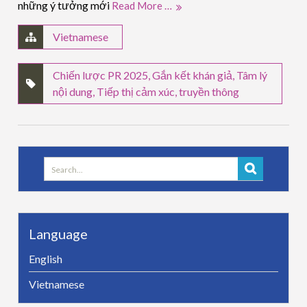
những ý tưởng mới
Read More …
Vietnamese
Chiến lược PR 2025
,
Gắn kết khán giả
,
Tâm lý
nội dung
,
Tiếp thị cảm xúc
,
truyền thông
Search
for:
Language
English
Vietnamese