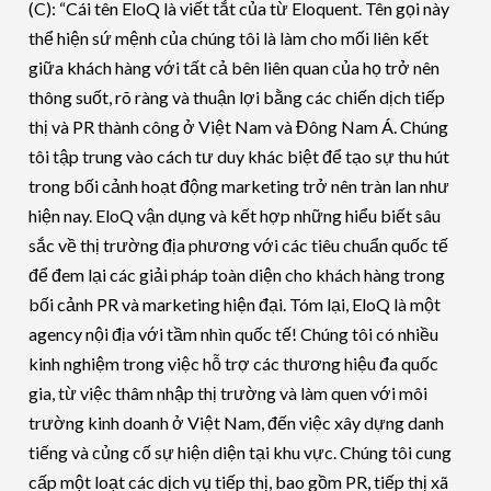
(C): “Cái tên EloQ là viết tắt của từ Eloquent. Tên gọi này
thể hiện sứ mệnh của chúng tôi là làm cho mối liên kết
giữa khách hàng với tất cả bên liên quan của họ trở nên
thông suốt, rõ ràng và thuận lợi bằng các chiến dịch tiếp
thị và PR thành công ở Việt Nam và Đông Nam Á. Chúng
tôi tập trung vào cách tư duy khác biệt để tạo sự thu hút
trong bối cảnh hoạt động marketing trở nên tràn lan như
hiện nay. EloQ vận dụng và kết hợp những hiểu biết sâu
sắc về thị trường địa phương với các tiêu chuẩn quốc tế
để đem lại các giải pháp toàn diện cho khách hàng trong
bối cảnh PR và marketing hiện đại. Tóm lại, EloQ là một
agency nội địa với tầm nhìn quốc tế! Chúng tôi có nhiều
kinh nghiệm trong việc hỗ trợ các thương hiệu đa quốc
gia, từ việc thâm nhập thị trường và làm quen với môi
trường kinh doanh ở Việt Nam, đến việc xây dựng danh
tiếng và củng cố sự hiện diện tại khu vực. Chúng tôi cung
cấp một loạt các dịch vụ tiếp thị, bao gồm PR, tiếp thị xã