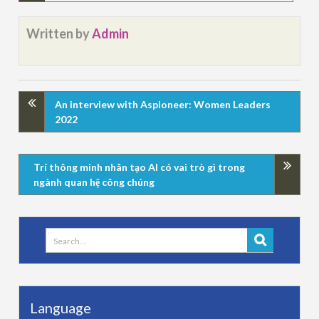
Written by
Admin
An interview with Aspioneer: Women Leaders
2022
Trí thông minh nhân tạo AI có vai trò gì trong
ngành quan hệ công chúng
Search
for:
Language