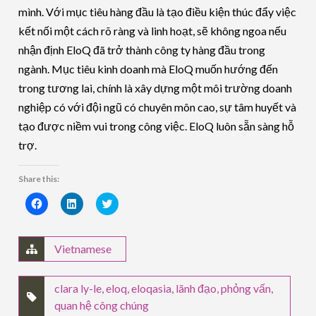
mình. Với mục tiêu hàng đầu là tạo điều kiện thúc đẩy việc
kết nối một cách rõ ràng và linh hoạt, sẽ không ngoa nếu
nhận định EloQ đã trở thành công ty hàng đầu trong
ngành. Mục tiêu kinh doanh mà EloQ muốn hướng đến
trong tương lai, chính là xây dựng một môi trường doanh
nghiệp có với đội ngũ có chuyên môn cao, sự tâm huyết và
tạo được niềm vui trong công việc. EloQ luôn sẵn sàng hỗ
trợ.
Share this:
Click
Click
Click
to
to
to
share
share
share
on
on
on
Facebook
LinkedIn
Twitter
(Opens
(Opens
(Opens
Vietnamese
in
in
in
new
new
new
window)
window)
window)
clara ly-le
,
eloq
,
eloqasia
,
lãnh đạo
,
phỏng vấn
,
quan hệ công chúng