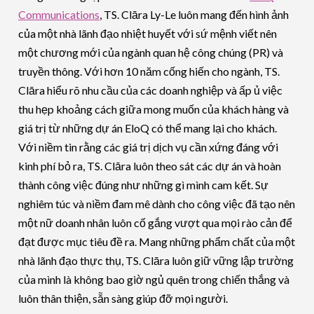
Communications
, TS. Clāra Ly-Le luôn mang đến hình ảnh
của một nhà lãnh đạo nhiệt huyết với sứ mệnh viết nên
một chương mới của ngành quan hệ công chúng (PR) và
truyền thông. Với hơn 10 năm cống hiến cho ngành, TS.
Clāra hiểu rõ nhu cầu của các doanh nghiệp và ấp ủ việc
thu hẹp khoảng cách
giữa mong muốn của khách hàng và
giá trị từ những dự án EloQ có thể mang lại cho khách.
Với niềm tin rằng các giá trị dịch vụ cần xứng đáng với
kinh phí bỏ ra, TS. Clāra luôn theo sát các dự
án và hoàn
thành công việc đúng như những gì mình cam kết. Sự
nghiêm túc và niềm đam mê dành cho công việc đã tạo nên
một nữ doanh nhân luôn cố gắng vượt qua mọi rào cản để
đạt được mục tiêu đề ra. Mang những phẩm chất của một
nhà lãnh đạo thực thụ, TS. Clāra luôn giữ vững lập trường
của mình là không bao giờ ngủ quên trong chiến thắng và
luôn thân thiện, sẵn sàng giúp đỡ mọi người.