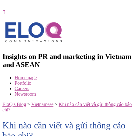
Skip
to
content
Insights on PR and marketing in Vietnam
and ASEAN
Home page
Portfolio
Careers
Newsroom
EloQ's Blog
>
Vietnamese
>
Khi nào cần viết và gửi thông cáo báo
chí?
Khi nào cần viết và gửi thông cáo
báo chí?