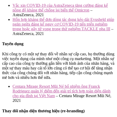
Vắc xin COVID-19 của AstraZeneca tăng cường đáng kể
nồng độ kháng thể chống lại biến thể Omicron
–
AstraZeneca, 2021
Hỗn hợp kháng thể đơn dòng tác dụng kéo dài Evusheld giúp
ngăn ngừa đáng kể nguy cơ COVID-19 tiến triển nghiêm
trọng hoặc gây tử vong trong thử nghiệm TACKLE pha III
–
AstraZeneca, 2021
Tuyển dụng
Khi công ty có một sự thay đổi về nhân sự cấp cao, họ thường dùng
việc tuyển dụng của mình như một công cụ marketing. Một nhân sự
cấp cao của công ty thường gắn liền với hình ảnh của nhãn hàng, và
một sự thay máu hay cải tổ lớn cũng có thể tạo cơ hội để tăng nhận
thức của công chúng đối với nhãn hàng, tiếp cận công chúng mạnh
mẽ hơn và nhiều hơn thế nữa.
Centara Mirage Resort Mũi Né bổ nhiệm ông Franck
Rodriguez quản lý điểm đến giải trí tích hợp toàn diện dành
cho gia đình tại Việt Nam
– Centara Mirage Resort Mũi Né,
2021
Thay đổi nhận diện thương hiệu (re-branding)