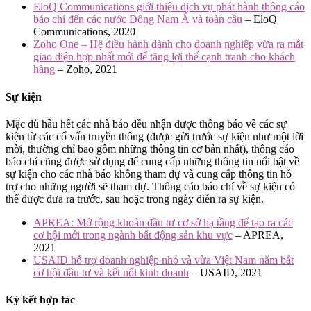
EloQ Communications giới thiệu dịch vụ phát hành thông cáo
báo chí đến các nước Đông Nam Á và toàn cầu
– EloQ
Communications, 2020
Zoho One – Hệ điều hành dành cho doanh nghiệp vừa ra mắt
giao diện hợp nhất mới để tăng lợi thế cạnh tranh cho khách
hàng
– Zoho, 2021
Sự kiện
Mặc dù hầu hết các nhà báo đều nhận được thông báo về các sự
kiện từ các cố vấn truyền thông (được gửi trước sự kiện như một lời
mời, thường chỉ bao gồm những thông tin cơ bản nhất), thông cáo
báo chí cũng được sử dụng để cung cấp những thông tin nổi bật về
sự kiện cho các nhà báo không tham dự và cung cấp thông tin hỗ
trợ cho những người sẽ tham dự. Thông cáo báo chí về sự kiện có
thể được đưa ra trước, sau hoặc trong ngày diễn ra sự kiện.
APREA: Mở rộng khoản đầu tư cơ sở hạ tầng để tạo ra các
cơ hội mới trong ngành bất động sản khu vực
– APREA,
2021
USAID hỗ trợ doanh nghiệp nhỏ và vừa Việt Nam nắm bắt
cơ hội đầu tư và kết nối kinh doanh
– USAID, 2021
Ký kết hợp tác