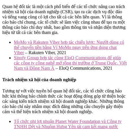
Quan hệ đối tác là một cách phổ biến để các tổ chức nâng cao trách
nhiệm xã hội của doanh nghiệp (CSR), tạo ra các dịch vụ độc đáo
và tiếng vang cùng có lợi cho tất cả các bên liên quan. Vì là thông
cáo báo chí chung, các tổ chức sẽ làm việc cùng nhau để tạo ra một
thông cáo báo chí duy nhất, bao gồm thông tin và nhận diện thương
hiệu từ tất cả các bên tham gia.
MoMo và Rakuten Viber hợp tác chiến lược: Người dùng có
thể chuyển tiền bằng Ví MoMo ngay trên ứng dụng chat
Viber
– Rakuten Viber, 2021
Sinofy Group hợp tác cùng EloQ Communications để giúp
các công ty công nghệ mở rộng thị trường ở Trung Quốc, Việt
Nam và Đông Nam Á
– EloQ Communications, 2021
Trách nhiệm xã hội của doanh nghiệp
Tương tự với việc tuyên bố quan hệ đối tác, các tổ chức cũng háo
hức khi thông báo chính thức các hoạt động đóng góp từ thiện hoặc
các sáng kiến trách nhiệm xã hội doanh nghiệp khác. Những thông
cáo báo chí này nhằm mục đích đăng những câu chuyện gây thiện
cảm và thể hiện trách nhiệm xã hội doanh nghiệp.
Tổ chức phi lợi nhuận Planet Water Foundation và Công ty
TNHH Dệt và Nhuộm Hưng Yên tái cam kết mang nước