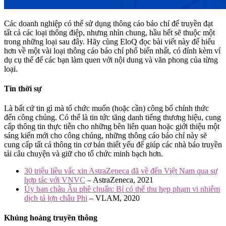
Các doanh nghiệp có thể sử dụng thông cáo báo chí để truyền đạt
tất cả các loại thông điệp, nhưng nhìn chung, hầu hết sẽ thuộc một
trong những loại sau đây. Hãy cùng EloQ đọc bài viết này để hiểu
hơn về một vài loại thông cáo báo chí phổ biến nhất, có đính kèm ví
dụ cụ thể để các bạn làm quen với nội dung và văn phong của từng
loại.
Tin thời sự
Là bất cứ tin gì mà tổ chức muốn (hoặc cần) công bố chính thức
đến công chúng. Có thể là tin tức tăng danh tiếng thương hiệu, cung
cấp thông tin thực tiễn cho những bên liên quan hoặc giới thiệu một
sáng kiến mới cho công chúng, những thông cáo báo chí này sẽ
cung cấp tất cả thông tin cơ bản thiết yếu để giúp các nhà báo truyền
tải câu chuyện và giữ cho tổ chức minh bạch hơn.
30 triệu liều vắc xin AstraZeneca đã về đến Việt Nam qua sự
hợp tác với VNVC
– AstraZeneca, 2021
Ủy ban châu Âu phê chuẩn: Bỉ có thể thu hẹp phạm vi nhiễm
dịch tả lợn châu Phi
– VLAM, 2020
Khủng hoảng truyền thông