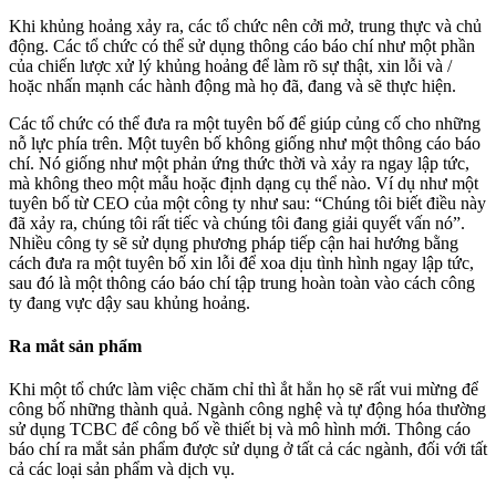
Khi khủng hoảng xảy ra, các tổ chức nên cởi mở, trung thực và chủ
động. Các tổ chức có thể sử dụng thông cáo báo chí như một phần
của chiến lược xử lý khủng hoảng để làm rõ sự thật, xin lỗi và /
hoặc nhấn mạnh các hành động mà họ đã, đang và sẽ thực hiện.
Các tổ chức có thể đưa ra một tuyên bố để giúp củng cố cho những
nỗ lực phía trên. Một tuyên bố không giống như một thông cáo báo
chí. Nó giống như một phản ứng thức thời và xảy ra ngay lập tức,
mà không theo một mẫu hoặc định dạng cụ thể nào. Ví dụ như một
tuyên bố từ CEO của một công ty như sau: “Chúng tôi biết điều này
đã xảy ra, chúng tôi rất tiếc và chúng tôi đang giải quyết vấn nó”.
Nhiều công ty sẽ sử dụng phương pháp tiếp cận hai hướng bằng
cách đưa ra một tuyên bố xin lỗi để xoa dịu tình hình ngay lập tức,
sau đó là một thông cáo báo chí tập trung hoàn toàn vào cách công
ty đang vực dậy sau khủng hoảng.
Ra mắt sản phẩm
Khi một tổ chức làm việc chăm chỉ thì ắt hẳn họ sẽ rất vui mừng để
công bố những thành quả. Ngành công nghệ và tự động hóa thường
sử dụng TCBC để công bố về thiết bị và mô hình mới. Thông cáo
báo chí ra mắt sản phẩm được sử dụng ở tất cả các ngành, đối với tất
cả các loại sản phẩm và dịch vụ.