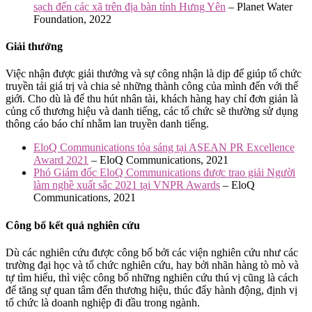
sạch đến các xã trên địa bàn tỉnh Hưng Yên
– Planet Water
Foundation, 2022
Giải thưởng
Việc nhận được giải thưởng và sự công nhận là dịp để giúp tổ chức
truyền tải giá trị và chia sẻ những thành công của mình đến với thế
giới. Cho dù là để thu hút nhân tài, khách hàng hay chỉ đơn giản là
củng cố thương hiệu và danh tiếng, các tổ chức sẽ thường sử dụng
thông cáo báo chí nhằm lan truyền danh tiếng.
EloQ Communications tỏa sáng tại ASEAN PR Excellence
Award 2021
– EloQ Communications, 2021
Phó Giám đốc EloQ Communications được trao giải Người
làm nghề xuất sắc 2021 tại VNPR Awards
– EloQ
Communications, 2021
Công bố kết quả nghiên cứu
Dù các nghiên cứu được công bố bởi các viện nghiên cứu như các
trường đại học và tổ chức nghiên cứu, hay bởi nhãn hàng tò mò và
tự tìm hiểu, thì việc công bố những nghiên cứu thú vị cũng là cách
để tăng sự quan tâm đến thương hiệu, thúc đẩy hành động, định vị
tổ chức là doanh nghiệp đi đầu trong ngành.