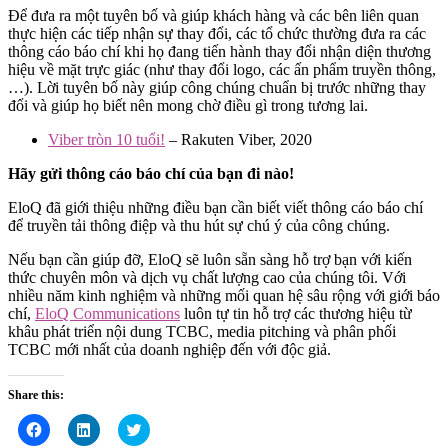
Để đưa ra một tuyên bố và giúp khách hàng và các bên liên quan
thực hiện các tiếp nhận sự thay đổi, các tổ chức thường đưa ra các
thông cáo báo chí khi họ đang tiến hành thay đổi nhận diện thương
hiệu về mặt trực giác (như thay đổi logo, các ấn phẩm truyền thông,
…). Lời tuyên bố này giúp công chúng chuẩn bị trước những thay
đổi và giúp họ biết nên mong chờ điều gì trong tương lai.
Viber tròn 10 tuổi!
– Rakuten Viber, 2020
Hãy gửi thông cáo báo chí của bạn đi nào!
EloQ đã giới thiệu những điều bạn cần biết viết thông cáo báo chí
để truyền tải thông điệp và thu hút sự chú ý của công chúng.
Nếu bạn cần giúp đỡ, EloQ sẽ luôn sẵn sàng hỗ trợ bạn với kiến
thức chuyên môn và dịch vụ chất lượng cao của chúng tôi. Với
nhiều năm kinh nghiệm và những mối quan hệ sâu rộng với giới báo
chí,
EloQ Communications
luôn tự tin hỗ trợ các thương hiệu từ
khâu phát triển nội dung TCBC, media pitching và phân phối
TCBC mới nhất của doanh nghiệp đến với độc giả.
Share this:
Click
Click
Click
to
to
to