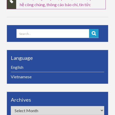
hệ công chúng
,
thông cáo báo chí
,
tin tức
Search
for:
Language
English
Vietnamese
Archives
Archives