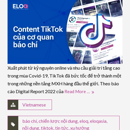
Xuất phát từ kỷ nguyên online và nhu cầu giải trí tăng cao
trong mùa Covid-19, TikTok đã bức tốc để trở thành một
trong những nền tảng MXH hàng đầu thế giới. Theo báo
cáo Digital Report 2022 của
Read More …
Vietnamese
báo chí
,
chiến lược nội dung
,
eloq
,
eloqasia
,
nội dung
,
tiktok
,
tin tức
,
xu hướng