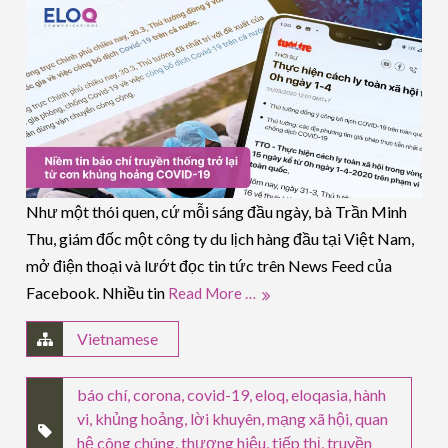
Như một thói quen, cứ mỗi sáng đầu ngày, bà Trần Minh
Thu, giám đốc một công ty du lịch hàng đầu tại Việt Nam,
mở điện thoại và lướt đọc tin tức trên News Feed của
Facebook. Nhiều tin
Read More …
Vietnamese
báo chí
,
corona
,
covid-19
,
eloq
,
eloqasia
,
hành
vi
,
khủng hoảng
,
lời khuyên
,
mạng xã hội
,
quan
hệ công chúng
,
thương hiệu
,
tiếp thị
,
truyền