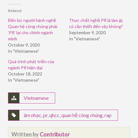
(Opens
(Opens
(Opens
in
in
in
Related
new
new
new
window)
window)
window)
Đến lúc người hành nghề
Thực chất nghề PR là làm gì,
Quan hệ công chúng phải
có cần thiết đến vậy không?
‘PR’ lại cho chính ngành
September 9, 2020
mình
In "Vietnamese"
October 9, 2020
In "Vietnamese"
Quá trình phát triển của
ngành PR hiện đại
October 18, 2022
In "Vietnamese"
Vietnamese
âm nhạc
,
pr
,
qhcc
,
quan hệ công chúng
,
rap
Written by
Contributor