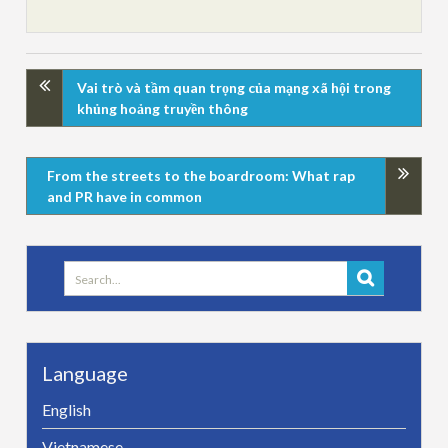
Vai trò và tầm quan trọng của mạng xã hội trong
khủng hoảng truyền thông
From the streets to the boardroom: What rap
and PR have in common
Search
for:
Language
English
Vietnamese