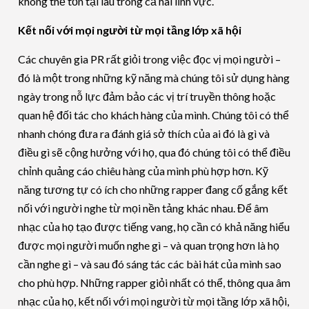
không thể tồn tại lâu trong cả hai lĩnh vực.
Kết nối với mọi người từ mọi tầng lớp xã hội
Các chuyên gia PR rất giỏi trong việc đọc vị mọi người –
đó là một trong những kỹ năng mà chúng tôi sử dụng hàng
ngày trong nỗ lực đảm bảo các vị trí truyền thông hoặc
quan hệ đối tác cho khách hàng của mình. Chúng tôi có thể
nhanh chóng đưa ra đánh giá sở thích của ai đó là gì và
điều gì sẽ cộng hưởng với họ, qua đó chúng tôi có thể điều
chỉnh quảng cáo chiêu hàng của mình phù hợp hơn. Kỹ
năng tương tự có ích cho những rapper đang cố gắng kết
nối với người nghe từ mọi nền tảng khác nhau. Để âm
nhạc của họ tạo được tiếng vang, họ cần có khả năng hiểu
được mọi người muốn nghe gì – và quan trọng hơn là họ
cần nghe gì – và sau đó sáng tác các bài hát của mình sao
cho phù hợp. Những rapper giỏi nhất có thể, thông qua âm
nhạc của họ, kết nối với mọi người từ mọi tầng lớp xã hội,