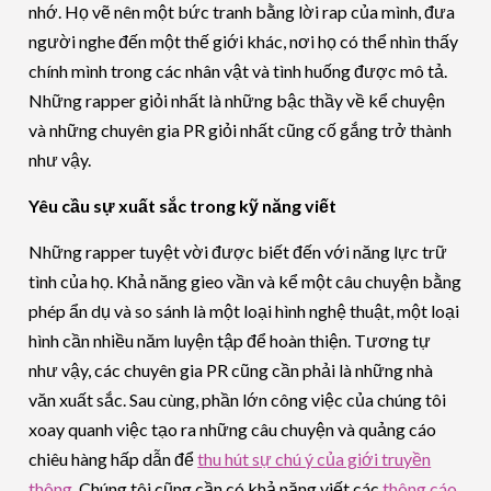
nhớ. Họ vẽ nên một bức tranh bằng lời rap của mình, đưa
người nghe đến một thế giới khác, nơi họ có thể nhìn thấy
chính mình trong các nhân vật và tình huống được mô tả.
Những rapper giỏi nhất là những bậc thầy về kể chuyện
và những chuyên gia PR giỏi nhất cũng cố gắng trở thành
như vậy.
Yêu cầu sự xuất sắc trong kỹ năng viết
Những rapper tuyệt vời được biết đến với năng lực trữ
tình của họ. Khả năng gieo vần và kể một câu chuyện bằng
phép ẩn dụ và so sánh là một loại hình nghệ thuật, một loại
hình cần nhiều năm luyện tập để hoàn thiện. Tương tự
như vậy, các chuyên gia PR cũng cần phải là những nhà
văn xuất sắc. Sau cùng, phần lớn công việc của chúng tôi
xoay quanh việc tạo ra những câu chuyện và quảng cáo
chiêu hàng hấp dẫn để
thu hút sự chú ý của giới truyền
thông
. Chúng tôi cũng cần có khả năng viết các
thông cáo