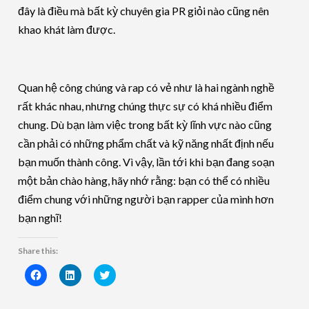
đây là điều mà bất kỳ chuyên gia PR giỏi nào cũng nên
khao khát làm được.
Quan hệ công chúng và rap có vẻ như là hai ngành nghề
rất khác nhau, nhưng chúng thực sự có khá nhiều điểm
chung. Dù bạn làm việc trong bất kỳ lĩnh vực nào cũng
cần phải có những phẩm chất và kỹ năng nhất định nếu
bạn muốn thành công. Vì vậy, lần tới khi bạn đang soạn
một bản chào hàng, hãy nhớ rằng: bạn có thể có nhiều
điểm chung với những người bạn rapper của mình hơn
bạn nghĩ!
Share this:
Click
Click
Click
to
to
to
share
share
share
on
on
on
Facebook
LinkedIn
Twitter