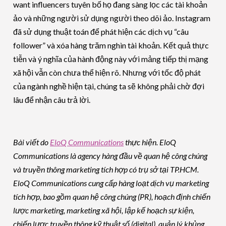
want influencers tuyên bố họ đang sàng lọc các tài khoản
ảo và những người sử dụng người theo dõi ảo. Instagram
đã sử dụng thuật toán để phát hiện các dịch vụ “câu
follower” và xóa hàng trăm nghìn tài khoản. Kết quả thực
tiễn và ý nghĩa của hành động này với mảng tiếp thị mạng
xã hội vẫn còn chưa thể hiện rõ. Nhưng với tốc độ phát
của ngành nghề hiện tại, chúng ta sẽ không phải chờ đợi
lâu để nhận câu trả lời.
Bài viết do
EloQ Communications
thực hiện. EloQ
Communications là agency hàng đầu về quan hệ công chúng
và truyền thông marketing tích hợp có trụ sở tại TP.HCM.
EloQ Communications cung cấp hàng loạt dịch vụ marketing
tích hợp, bao gồm quan hệ công chúng (PR), hoạch định chiến
lược marketing, marketing xã hội, lập kế hoạch sự kiện,
chiến lược truyền thông kỹ thuật số (digital), quản lý khủng