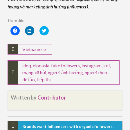
hoảng và marketing ảnh hưởng (influencer).
Share this:
Click
Click
Click
to
to
to
share
share
share
on
on
on
Facebook
LinkedIn
Twitter
(Opens
(Opens
(Opens
Vietnamese
in
in
in
new
new
new
window)
window)
window)
eloq
,
eloqasia
,
fake followers
,
instagram
,
kol
,
mạng xã hội
,
người ảnh hưởng
,
người theo
dõi ảo
,
tiếp thị
Written by
Contributor
Brands want influencers with organic followers,