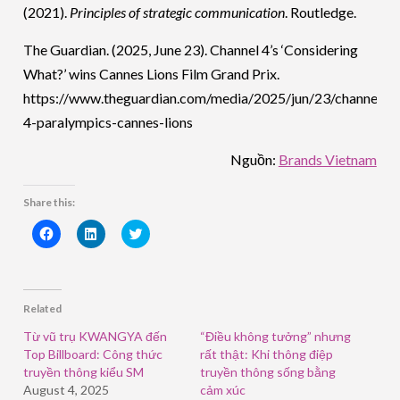
(2021).
Principles of strategic communication
. Routledge.
The Guardian. (2025, June 23). Channel 4’s ‘Considering
What?’ wins Cannes Lions Film Grand Prix.
https://www.theguardian.com/media/2025/jun/23/channel-
4-paralympics-cannes-lions
Nguồn:
Brands Vietnam
Share this:
Click
Click
Click
to
to
to
share
share
share
on
on
on
Facebook
LinkedIn
Twitter
(Opens
(Opens
(Opens
in
in
in
Related
new
new
new
window)
window)
window)
Từ vũ trụ KWANGYA đến
“Điều không tưởng” nhưng
Top Billboard: Công thức
rất thật: Khi thông điệp
truyền thông kiểu SM
truyền thông sống bằng
August 4, 2025
cảm xúc