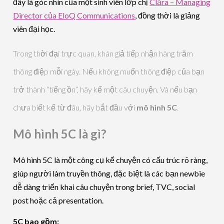
đây là góc nhìn của một sinh viên lớp chị
Clāra – Managing
Director của EloQ Communications
, đồng thời là giảng
viên đại học.
Trong thời đại trực quan, khán giả tiếp nhận hàng trăm
thông điệp mỗi ngày. Nếu không muốn thông điệp của bạn
trở thành “tiếng ồn”, hãy kể một câu chuyện. Và nếu bạn
chưa biết kể từ đâu, hãy bắt đầu với
mô hình 5C
.
Mô hình 5C là gì?
Mô hình 5C là một công cụ kể chuyện có cấu trúc rõ ràng,
giúp người làm truyền thông, đặc biệt là các bạn newbie
dễ dàng triển khai câu chuyện trong brief, TVC, social
post hoặc cả presentation.
5C bao gồm: