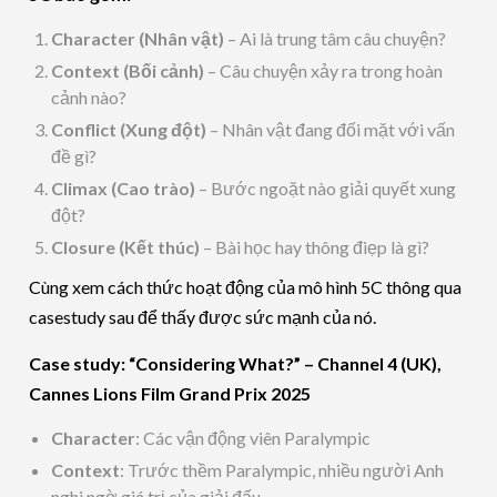
Character (Nhân vật)
– Ai là trung tâm câu chuyện?
Context (Bối cảnh)
– Câu chuyện xảy ra trong hoàn
cảnh nào?
Conflict (Xung đột)
– Nhân vật đang đối mặt với vấn
đề gì?
Climax (Cao trào)
– Bước ngoặt nào giải quyết xung
đột?
Closure (Kết thúc)
– Bài học hay thông điẹp là gì?
Cùng xem cách thức hoạt động của mô hình 5C thông qua
casestudy sau để thấy được sức mạnh của nó.
Case study: “Considering What?” – Channel 4 (UK),
Cannes Lions Film Grand Prix 2025
Character
: Các vận động viên Paralympic
Context
: Trước thềm Paralympic, nhiều người Anh
nghi ngờ giá trị của giải đấu