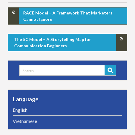
RACE Model – A Framework That Marketers
Cannot Ignore
The 5C Model – A Storytelling Map for
Communication Beginners
Search
for:
Language
English
Vietnamese