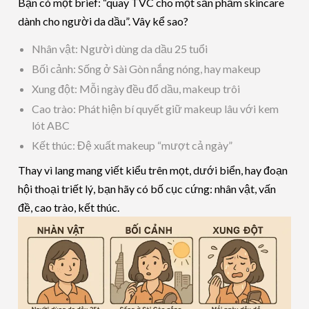
Bạn có một brief: “quay TVC cho một sản phẩm skincare
dành cho người da dầu”. Vây kể sao?
Nhân vật: Người dùng da dầu 25 tuổi
Bối cảnh: Sống ở Sài Gòn nắng nóng, hay makeup
Xung đột: Mỗi ngày đều đổ dầu, makeup trôi
Cao trào: Phát hiện bí quyết giữ makeup lâu với kem
lót ABC
Kết thúc: Đệ xuất makeup “mượt cả ngày”
Thay vì lang mang viết kiểu trên mọt, dưới biển, hay đoạn
hội thoại triết lý, bạn hãy có bố cục cứng: nhân vật, vấn
đề, cao trào, kết thúc.