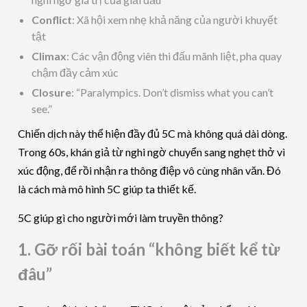
Conflict
: Xã hội xem nhẹ khả năng của người khuyết
tật
Climax
: Các vận động viên thi đấu mãnh liệt, pha quay
chậm đầy cảm xúc
Closure
: “Paralympics. Don’t dismiss what you can’t
see.”
Chiến dịch này thể hiện đầy đủ 5C mà không quá dài dòng.
Trong 60s, khán giả từ nghi ngờ chuyển sang nghẹt thở vì
xúc động, để rồi nhận ra thông điệp vô cùng nhân văn. Đó
là cách mà mô hình 5C giúp ta thiết kế.
5C giúp gì cho người mới làm truyền thông?
1. Gỡ rối bài toán “không biết kể từ
đâu”