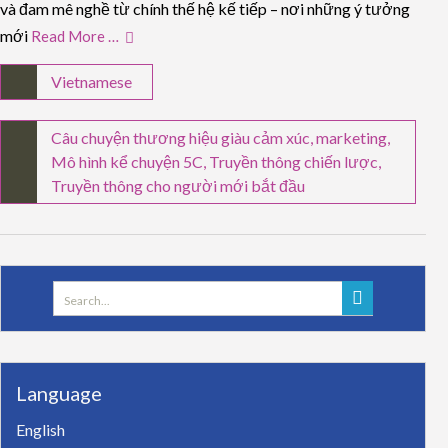
và đam mê nghề từ chính thế hệ kế tiếp – nơi những ý tưởng
mới
Read More …
Vietnamese
Câu chuyện thương hiệu giàu cảm xúc
,
marketing
,
Mô hình kể chuyện 5C
,
Truyền thông chiến lược
,
Truyền thông cho người mới bắt đầu
Search
for:
Language
English