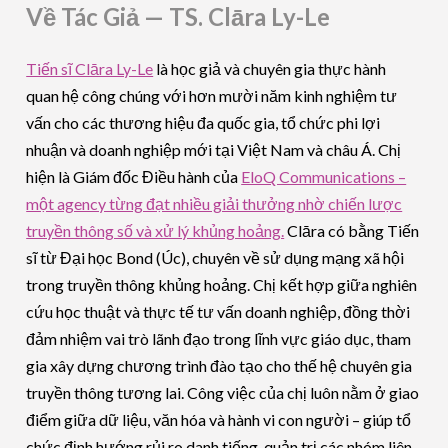
Về Tác Giả — TS. Clāra Ly-Le
Tiến sĩ Clāra Ly-Le
là học giả và chuyên gia thực hành
quan hệ công chúng với hơn mười năm kinh nghiệm tư
vấn cho các thương hiệu đa quốc gia, tổ chức phi lợi
nhuận và doanh nghiệp mới tại Việt Nam và châu Á. Chị
hiện là Giám đốc Điều hành của
EloQ Communications –
một agency từng đạt nhiều giải thưởng nhờ chiến lược
truyền thông số và xử lý khủng hoảng.
Clāra có bằng Tiến
sĩ từ Đại học Bond (Úc), chuyên về sử dụng mạng xã hội
trong truyền thông khủng hoảng. Chị kết hợp giữa nghiên
cứu học thuật và thực tế tư vấn doanh nghiệp, đồng thời
đảm nhiệm vai trò lãnh đạo trong lĩnh vực giáo dục, tham
gia xây dựng chương trình đào tạo cho thế hệ chuyên gia
truyền thông tương lai. Công việc của chị luôn nằm ở giao
điểm giữa dữ liệu, văn hóa và hành vi con người – giúp tổ
chức định hướng rủi ro danh tiếng, quản trị các nhóm liên