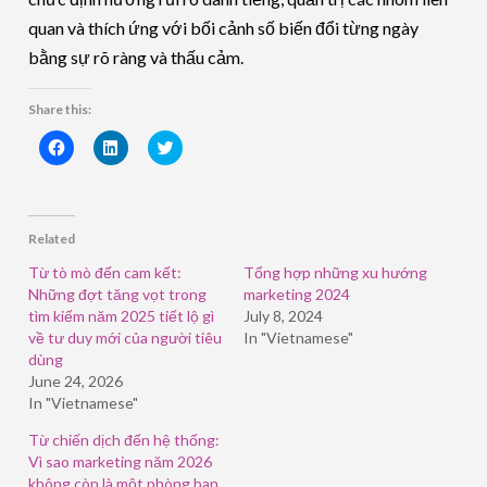
quan và thích ứng với bối cảnh số biến đổi từng ngày
bằng sự rõ ràng và thấu cảm.
Share this:
Click
Click
Click
to
to
to
share
share
share
on
on
on
Facebook
LinkedIn
Twitter
(Opens
(Opens
(Opens
in
in
in
Related
new
new
new
window)
window)
window)
Từ tò mò đến cam kết:
Tổng hợp những xu hướng
Những đợt tăng vọt trong
marketing 2024
tìm kiếm năm 2025 tiết lộ gì
July 8, 2024
về tư duy mới của người tiêu
In "Vietnamese"
dùng
June 24, 2026
In "Vietnamese"
Từ chiến dịch đến hệ thống:
Vì sao marketing năm 2026
không còn là một phòng ban,