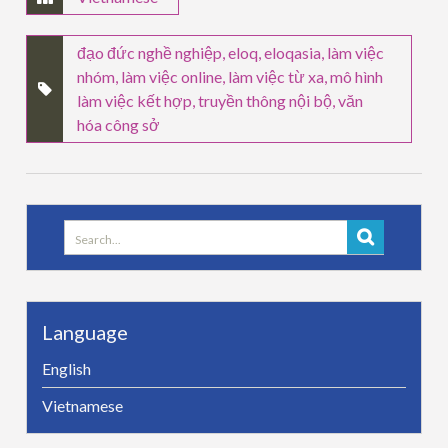
đạo đức nghề nghiệp
,
eloq
,
eloqasia
,
làm việc
nhóm
,
làm việc online
,
làm việc từ xa
,
mô hình
làm việc kết hợp
,
truyền thông nội bộ
,
văn
hóa công sở
Search
for:
Language
English
Vietnamese