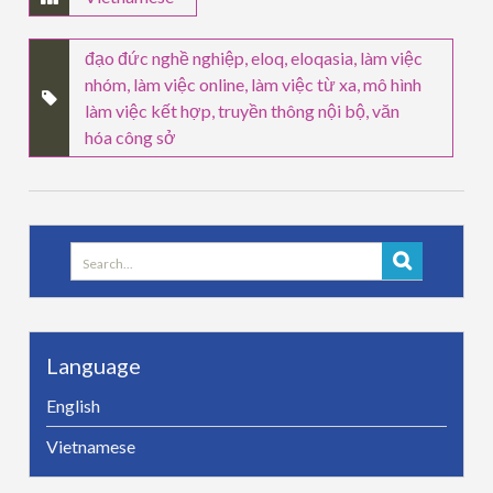
đạo đức nghề nghiệp
,
eloq
,
eloqasia
,
làm việc
nhóm
,
làm việc online
,
làm việc từ xa
,
mô hình
làm việc kết hợp
,
truyền thông nội bộ
,
văn
hóa công sở
Search
for:
Language
English
Vietnamese