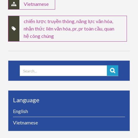
Vietnamese
chiến lược truyền thông
,
năng lực văn hóa
,
nhận thức liên văn hóa
,
pr
,
pr toàn cầu
,
quan
hệ công chúng
Search
for:
Language
English
Vietnamese