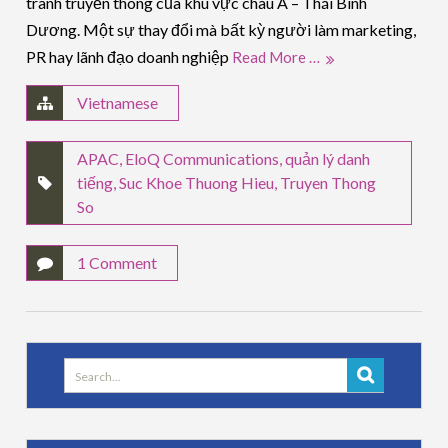
tranh truyền thông của khu vực châu Á – Thái Bình
Dương. Một sự thay đổi mà bất kỳ người làm marketing,
PR hay lãnh đạo doanh nghiệp
Read More …
Vietnamese
APAC
,
EloQ Communications
,
quản lý danh
tiếng
,
Suc Khoe Thuong Hieu
,
Truyen Thong
So
1 Comment
Search
for: