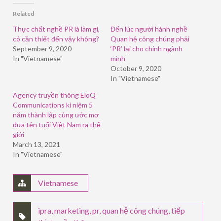
(Opens
(Opens
(Opens
in
in
in
Related
new
new
new
window)
window)
window)
Thực chất nghề PR là làm gì,
Đến lúc người hành nghề
có cần thiết đến vậy không?
Quan hệ công chúng phải
September 9, 2020
‘PR’ lại cho chính ngành
In "Vietnamese"
mình
October 9, 2020
In "Vietnamese"
Agency truyền thông EloQ
Communications kỉ niệm 5
năm thành lập cùng ước mơ
đưa tên tuổi Việt Nam ra thế
giới
March 13, 2021
In "Vietnamese"
Vietnamese
ipra
,
marketing
,
pr
,
quan hệ công chúng
,
tiếp