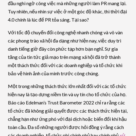
đầu nghi ngờ công việc mà những người làm PR mang lại.
Tuy nhiên, nếu nhìn sự việc ở một góc độ khác, thì thời đại
4.0 chính là lúc để PR tỏa sáng. Tại sao?
Với tốc độ chuyển đổi công nghệ nhanh chóng và vô vàn
các phong trào xã hội đa dạng như hiện nay, việc duy trì
danh tiếng giờ đây còn phức tạp hơn bạn nghĩ. Sự gia
tăng của tin tức giả mạo trên mạng xã hội đã trở thành
một thách thức đối với các doanh nghiệp và tổ chức khi
bảo vệ hình ảnh của mình trước công chúng.
Một trong những thách thức lớn nhất đối với các tổ chức
hiện nay là tạo dựng niềm tin và uy tín cho tổ chức của họ.
Báo cáo Edelman’s Trust Barometer 2022 chỉ ra rằng các
tổ chức đã không giải quyết được các thách thức hiện tại,
chẳng hạn như ứng phó với đại dịch hoặc biến đổi khí hậu
toàn cầu. Đa số những người được hỏi đồng ý rằng cách
các doanh nghiệp, tổ chức phi chính phủ hay chính phủ
xử