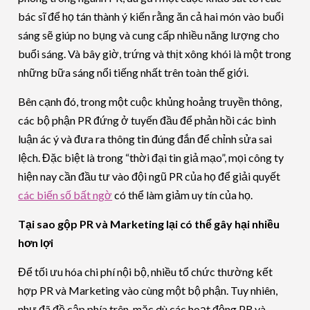
bác sĩ để họ tán thành ý kiến ​​rằng ăn cả hai món vào buổi
sáng sẽ giúp no bụng và cung cấp nhiều năng lượng cho
buổi sáng. Và bây giờ, trứng và thịt xông khói là một trong
những bữa sáng nổi tiếng nhất trên toàn thế giới.
Bên cạnh đó, trong một cuộc khủng hoảng truyền thông,
các bộ phận PR đứng ở tuyến đầu để phản hồi các bình
luận ác ý và đưa ra thông tin đúng đắn để chỉnh sửa sai
lệch. Đặc biệt là trong “thời đại tin giả mạo”, mọi công ty
hiện nay cần đầu tư vào đội ngũ PR của họ để giải quyết
các biến số bất ngờ
có thể làm giảm uy tín của họ.
Tại sao gộp PR và Marketing lại có thể gây hại nhiều
hơn lợi
Để tối ưu hóa chi phí nội bộ, nhiều tổ chức thường kết
hợp PR và Marketing vào cùng một bộ phận. Tuy nhiên,
như đã đề cập phía trên, mặc dù các hoạt động PR và