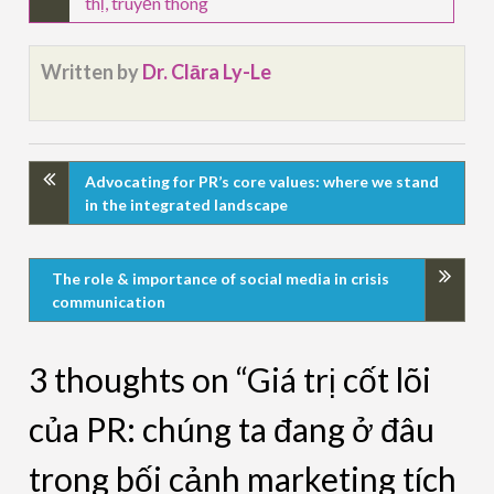
thị
,
truyền thông
Written by
Dr. Clāra Ly-Le
Advocating for PR’s core values: where we stand
in the integrated landscape
The role & importance of social media in crisis
communication
3 thoughts on “Giá trị cốt lõi
của PR: chúng ta đang ở đâu
trong bối cảnh marketing tích