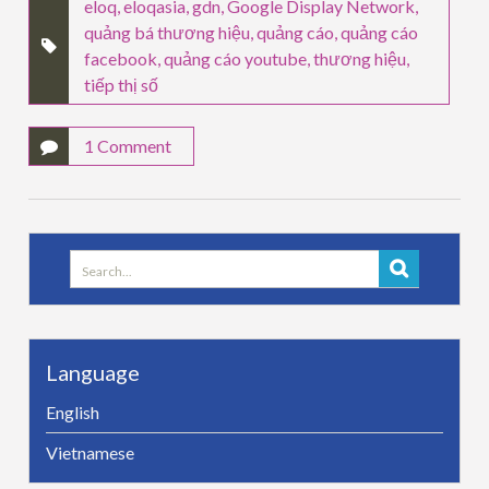
eloq
,
eloqasia
,
gdn
,
Google Display Network
,
quảng bá thương hiệu
,
quảng cáo
,
quảng cáo
facebook
,
quảng cáo youtube
,
thương hiệu
,
tiếp thị số
1 Comment
Search
for:
Language
English
Vietnamese