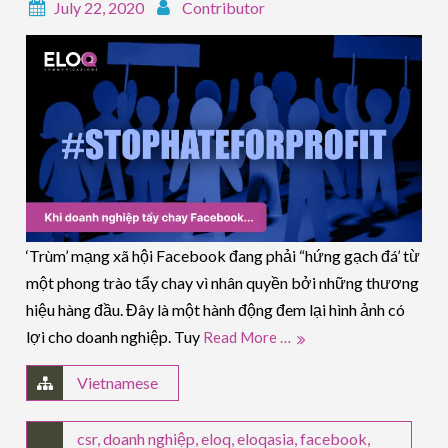
July 22, 2020
Contributor
‘Trùm’ mạng xã hội Facebook đang phải “hứng gạch đá’ từ
một phong trào tẩy chay vì nhân quyền bởi những thương
hiệu hàng đầu. Đây là một hành động đem lại hình ảnh có
lợi cho doanh nghiệp. Tuy
Read More …
Vietnamese
csr
,
doanh nghiệp
,
eloq
,
eloqasia
,
facebook
,