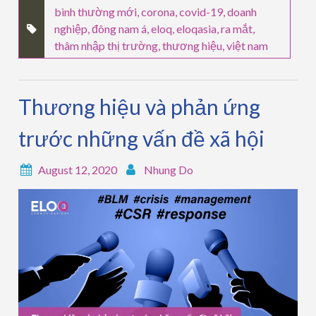
bình thường mới
,
corona
,
covid-19
,
doanh
nghiệp
,
đông nam á
,
eloq
,
eloqasia
,
ra mắt
,
thâm nhập thị trường
,
thương hiệu
,
việt nam
Thương hiệu và phản ứng
trước những vấn đề xã hội
August 12, 2020
Nhung Do