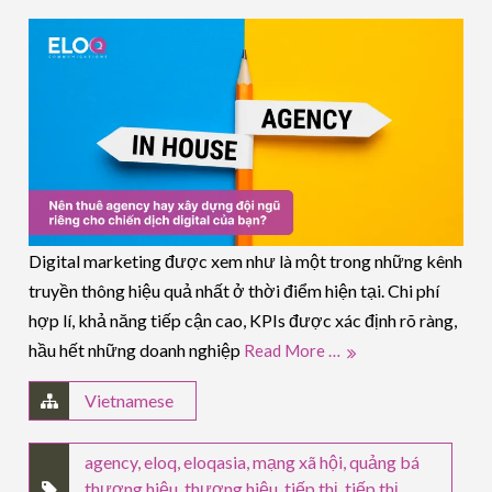
Digital marketing được xem như là một trong những kênh
truyền thông hiệu quả nhất ở thời điểm hiện tại. Chi phí
hợp lí, khả năng tiếp cận cao, KPIs được xác định rõ ràng,
hầu hết những doanh nghiệp
Read More …
Vietnamese
agency
,
eloq
,
eloqasia
,
mạng xã hội
,
quảng bá
thương hiệu
,
thương hiệu
,
tiếp thị
,
tiếp thị