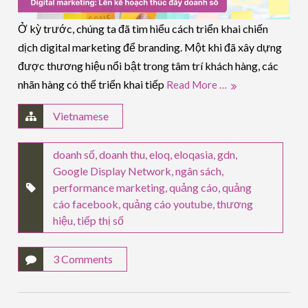
Ở kỳ trước, chúng ta đã tìm hiểu cách triển khai chiến
dịch digital marketing để branding. Một khi đã xây dựng
được thương hiệu nổi bật trong tâm trí khách hàng, các
nhãn hàng có thể triển khai tiếp
Read More …
Vietnamese
doanh số
,
doanh thu
,
eloq
,
eloqasia
,
gdn
,
Google Display Network
,
ngân sách
,
performance marketing
,
quảng cáo
,
quảng
cáo facebook
,
quảng cáo youtube
,
thương
hiệu
,
tiếp thị số
3 Comments