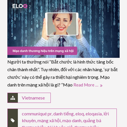
Người ta thường nói “Bắt chước là hình thức tâng bốc
chân thành nhất”. Tuy nhiên, đối với các nhãn hàng, ‘sự bắt
chước’ này có thể gây ra thiệt hại nghiêm trọng. Mạo
danh trên mạng xã hội là gì? “Mạo
Read More …
Vietnamese
communiqué pr
,
danh tiếng
,
eloq
,
eloqasia
,
lời
khuyên
,
mạng xã hội
,
mạo danh
,
quảng bá