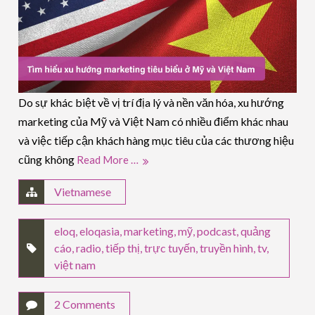
Do sự khác biệt về vị trí địa lý và nền văn hóa, xu hướng
marketing của Mỹ và Việt Nam có nhiều điểm khác nhau
và việc tiếp cận khách hàng mục tiêu của các thương hiệu
cũng không
Read More …
Vietnamese
eloq
,
eloqasia
,
marketing
,
mỹ
,
podcast
,
quảng
cáo
,
radio
,
tiếp thị
,
trực tuyến
,
truyền hình
,
tv
,
việt nam
2 Comments