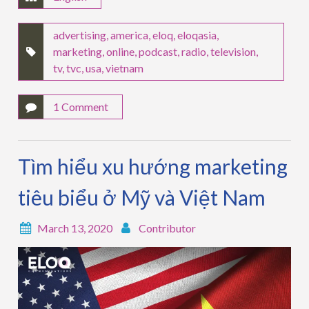
advertising
,
america
,
eloq
,
eloqasia
,
marketing
,
online
,
podcast
,
radio
,
television
,
tv
,
tvc
,
usa
,
vietnam
1 Comment
Tìm hiểu xu hướng marketing
tiêu biểu ở Mỹ và Việt Nam
March 13, 2020
Contributor