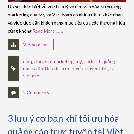
Do sự khác biệt về vị trí địa lý và nền văn hóa, xu hướng
marketing của Mỹ và Việt Nam có nhiều điểm khác nhau
và việc tiếp cận khách hàng mục tiêu của các thương hiệu
cũng không
Read More …
Vietnamese
eloq
,
eloqasia
,
marketing
,
mỹ
,
podcast
,
quảng
cáo
,
radio
,
tiếp thị
,
trực tuyến
,
truyền hình
,
tv
,
việt nam
2 Comments
3 lưu ý cơ bản khi tối ưu hóa
quảng cáo trực tuyến tại Việt