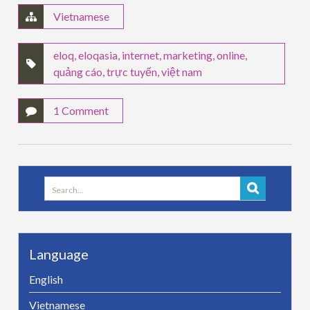
Vietnamese
eloq
,
eloqasia
,
internet
,
marketing
,
online
,
quảng cáo
,
trực tuyến
,
việt nam
1 Comment
Search
for:
Language
English
Vietnamese