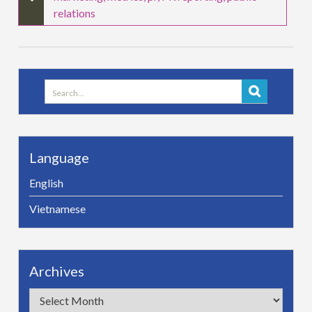
relations
Search
for:
Language
English
Vietnamese
Archives
Archives