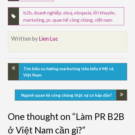
b2b
,
doanh nghiệp
,
eloq
,
eloqasia
,
lời khuyên
,
marketing
,
pr
,
quan hệ công chúng
,
việt nam
Written by
Lien Luc
Tìm hiểu xu hướng marketing tiêu biểu ở Mỹ và
Việt Nam
Ngành quan hệ công chúng thật sự có hấp dẫn?
One thought on “Làm PR B2B
ở Việt Nam cần gì?”