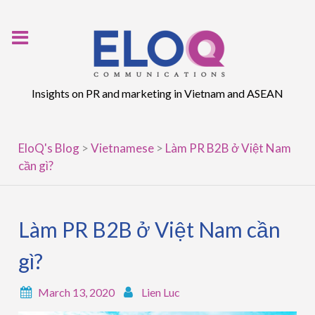
Skip
to
content
Insights on PR and marketing in Vietnam and ASEAN
EloQ's Blog
>
Vietnamese
>
Làm PR B2B ở Việt Nam
cần gì?
Làm PR B2B ở Việt Nam cần
gì?
March 13, 2020
Lien Luc