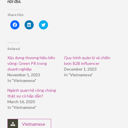
nội địa.
Share this:
Click
Click
Click
to
to
to
share
share
share
on
on
on
Facebook
LinkedIn
Twitter
(Opens
(Opens
(Opens
in
in
in
Related
new
new
new
window)
window)
window)
Xây dựng thương hiệu bền
Quy trình quản lý và chiến
vững: Green PR trong
lược B2B influencer
doanh nghiệp
December 1, 2023
November 1, 2023
In "Vietnamese"
In "Vietnamese"
Ngành quan hệ công chúng
thật sự có hấp dẫn?
March 16, 2020
In "Vietnamese"
Vietnamese