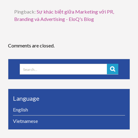
Pingback:
Sự khác biệt giữa Marketing với PR,
Branding và Advertising - EloQ's Blog
Comments are closed.
Search
for:
Language
English
Vietnamese