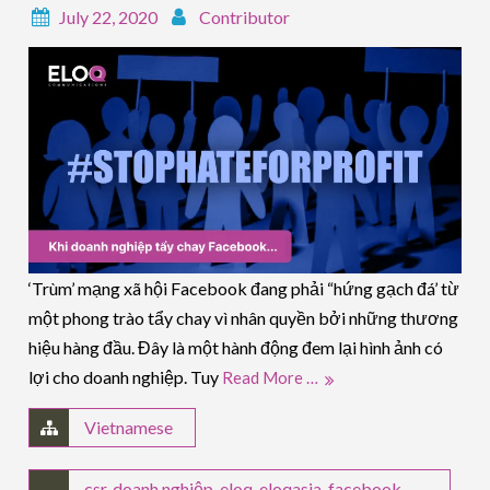
July 22, 2020
Contributor
‘Trùm’ mạng xã hội Facebook đang phải “hứng gạch đá’ từ
một phong trào tẩy chay vì nhân quyền bởi những thương
hiệu hàng đầu. Đây là một hành động đem lại hình ảnh có
lợi cho doanh nghiệp. Tuy
Read More …
Vietnamese
csr
,
doanh nghiệp
,
eloq
,
eloqasia
,
facebook
,