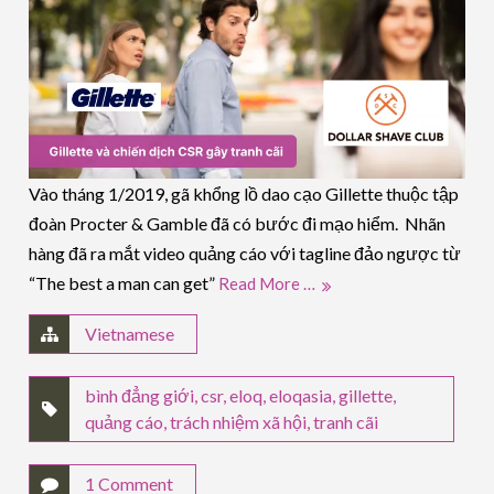
Vào tháng 1/2019, gã khổng lồ dao cạo Gillette thuộc tập
đoàn Procter & Gamble đã có bước đi mạo hiểm. Nhãn
hàng đã ra mắt video quảng cáo với tagline đảo ngược từ
“The best a man can get”
Read More …
Vietnamese
bình đẳng giới
,
csr
,
eloq
,
eloqasia
,
gillette
,
quảng cáo
,
trách nhiệm xã hội
,
tranh cãi
1 Comment