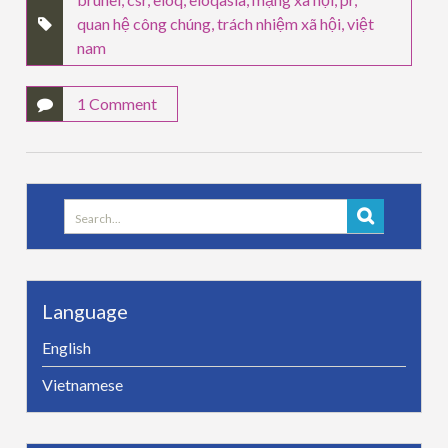
quan hệ công chúng
,
trách nhiệm xã hội
,
việt
nam
1 Comment
Search
for:
Language
English
Vietnamese