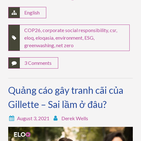
English
COP26
,
corporate social responsibility
,
csr
,
eloq
,
eloqasia
,
environment
,
ESG
,
greenwashing
,
net zero
3 Comments
Quảng cáo gây tranh cãi của
Gillette – Sai lầm ở đâu?
August 3, 2021
Derek Wells