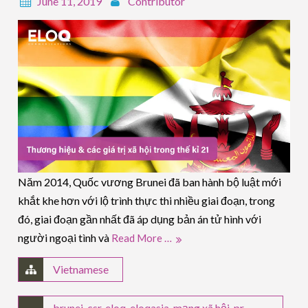
June 11, 2019
Contributor
Năm 2014, Quốc vương Brunei đã ban hành bộ luật mới
khắt khe hơn với lộ trình thực thi nhiều giai đoạn, trong
đó, giai đoạn gần nhất đã áp dụng bản án tử hình với
người ngoại tình và
Read More …
Vietnamese
brunei
,
csr
,
eloq
,
eloqasia
,
mạng xã hội
,
pr
,