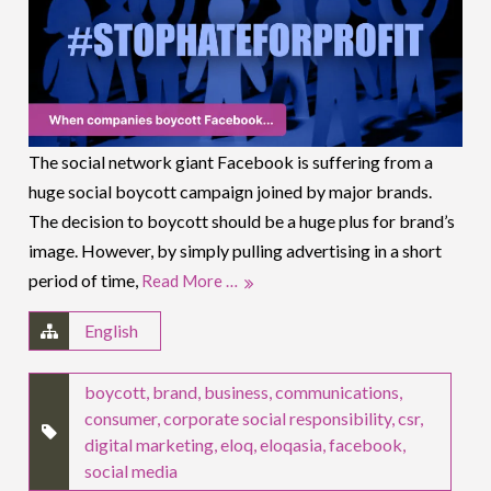
The social network giant Facebook is suffering from a
huge social boycott campaign joined by major brands.
The decision to boycott should be a huge plus for brand’s
image. However, by simply pulling advertising in a short
period of time,
Read More …
English
boycott
,
brand
,
business
,
communications
,
consumer
,
corporate social responsibility
,
csr
,
digital marketing
,
eloq
,
eloqasia
,
facebook
,
social media