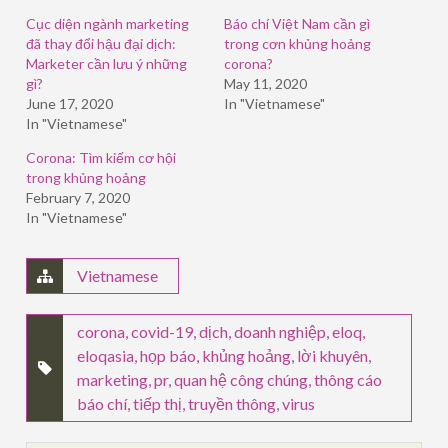
window)
window)
window)
Cục diện ngành marketing
Báo chí Việt Nam cần gì
đã thay đổi hậu đại dịch:
trong cơn khủng hoảng
Marketer cần lưu ý những
corona?
gì?
May 11, 2020
June 17, 2020
In "Vietnamese"
In "Vietnamese"
Corona: Tìm kiếm cơ hội
trong khủng hoảng
February 7, 2020
In "Vietnamese"
Vietnamese
corona
,
covid-19
,
dịch
,
doanh nghiệp
,
eloq
,
eloqasia
,
họp báo
,
khủng hoảng
,
lời khuyên
,
marketing
,
pr
,
quan hệ công chúng
,
thông cáo
báo chí
,
tiếp thị
,
truyền thông
,
virus