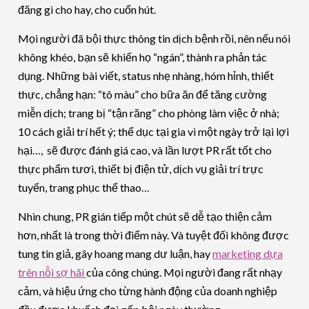
đăng gì cho hay, cho cuốn hút.
Mọi người đã bội thực thông tin dịch bệnh rồi, nên nếu nói
không khéo, bạn sẽ khiến họ “ngán”, thành ra phản tác
dụng. Những bài viết, status nhẹ nhàng, hóm hỉnh, thiết
thực, chẳng hạn: “tô màu” cho bữa ăn để tăng cường
miễn dịch; trang bị “tận răng” cho phòng làm việc ở nhà;
10 cách giải trí hết ý; thể dục tại gia vì một ngày trở lại lợi
hại…, sẽ được đánh giá cao, và lần lượt PR rất tốt cho
thực phẩm tươi, thiết bị điện tử, dịch vụ giải trí trực
tuyến, trang phục thể thao…
Nhìn chung, PR gián tiếp một chút sẽ dễ tạo thiện cảm
hơn, nhất là trong thời điểm này. Và tuyệt đối không được
tung tin giả, gây hoang mang dư luận, hay
marketing dựa
trên nỗi sợ hãi
của công chúng. Mọi người đang rất nhạy
cảm, và hiệu ứng cho từng hành động của doanh nghiệp