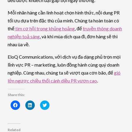
đều được khuếch đại gấp bội ngày thường.
Mỗi nhãn hàng cần linh hoạt chọn hình thức, nội dung PR
tối ưu dựa trên đặc thù của mình. Chúng ta hoàn toàn có
thể
tìm cơ hội trong khủng hoảng
, để
truyền thông doanh
nghiệp toả sáng
, và khi mùa dịch qua đi, đơn hàng sẽ thi
nhau ùa về.
EloQ Communications, với dịch vụ đa dạng phủ trọn mọi
lĩnh vực PR – marketing, luôn đồng hành cùng quý doanh
nghiệp. Cùng nhau, chúng ta sẽ vượt qua cơn bão, để
gió
lớn ngược chiều thổi cánh diều PR vươn cao
.
Share this:
Click
Click
Click
to
to
to
share
share
share
on
on
on
Facebook
LinkedIn
Twitter
(Opens
(Opens
(Opens
in
in
in
Related
new
new
new