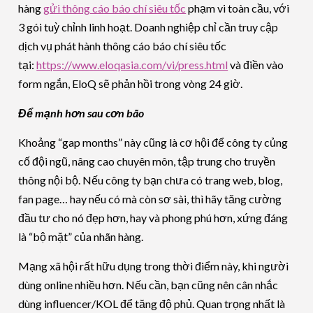
hàng
gửi thông cáo báo chí siêu tốc
phạm vi toàn cầu, với
3 gói tuỳ chỉnh linh hoạt. Doanh nghiệp chỉ cần truy cập
dịch vụ phát hành thông cáo báo chí siêu tốc
tại:
https://www.eloqasia.com/vi/press.html
và điền vào
form ngắn, EloQ sẽ phản hồi trong vòng 24 giờ.
Để mạnh hơn sau cơn bão
Khoảng “gap months” này cũng là cơ hội để công ty củng
cố đội ngũ, nâng cao chuyên môn, tập trung cho truyền
thông nội bộ. Nếu công ty bạn chưa có trang web, blog,
fan page… hay nếu có mà còn sơ sài, thì hãy tăng cường
đầu tư cho nó đẹp hơn, hay và phong phú hơn, xứng đáng
là “bộ mặt” của nhãn hàng.
Mạng xã hội rất hữu dụng trong thời điểm này, khi người
dùng online nhiều hơn. Nếu cần, bạn cũng nên cân nhắc
dùng influencer/KOL để tăng độ phủ. Quan trọng nhất là