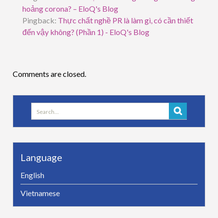
hoảng corona? – EloQ's Blog
Pingback:
Thực chất nghề PR là làm gì, có cần thiết
đến vậy không? (Phần 1) - EloQ's Blog
Comments are closed.
Search
for:
Language
English
Vietnamese