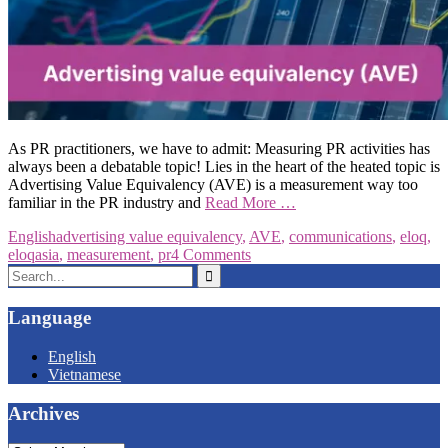
As PR practitioners, we have to admit: Measuring PR activities has
always been a debatable topic! Lies in the heart of the heated topic is
Advertising Value Equivalency (AVE) is a measurement way too
familiar in the PR industry and
Read More …
English
advertising value equivalency
,
AVE
,
communications
,
eloq
,
eloqasia
,
measurement
,
pr
4 Comments
Search
for:
Language
English
Vietnamese
Archives