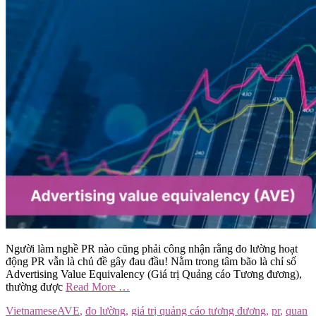
Người làm nghề PR nào cũng phải công nhận rằng đo lường hoạt
động PR vẫn là chủ đề gây đau đầu! Nằm trong tâm bão là chỉ số
Advertising Value Equivalency (Giá trị Quảng cáo Tương đương),
thường được
Read More …
Vietnamese
AVE
,
đo lường
,
giá trị quảng cáo tương đương
,
pr
,
quan