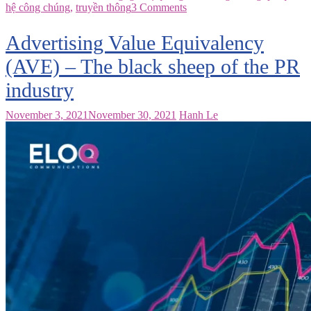
hệ công chúng
,
truyền thông
3 Comments
Advertising Value Equivalency
(AVE) – The black sheep of the PR
industry
November 3, 2021
November 30, 2021
Hanh Le