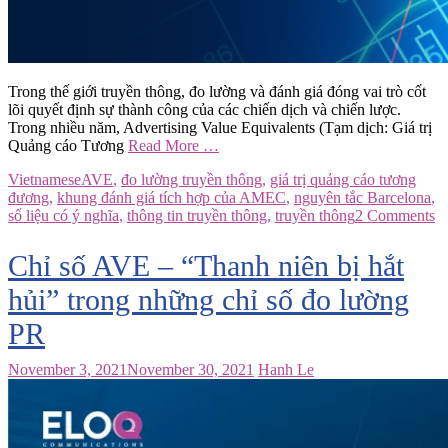
Trong thế giới truyền thông, đo lường và đánh giá đóng vai trò cốt
lõi quyết định sự thành công của các chiến dịch và chiến lược.
Trong nhiều năm, Advertising Value Equivalents (Tạm dịch: Giá trị
Quảng cáo Tương
Read More …
Vietnamese
AVE
,
đo lường truyền thông
,
giá trị quảng cáo tương
đương
,
khung đánh giá tích hợp của AMEC
,
nguyên tắc Barcelona
,
số liệu có ý nghĩa
,
thông tin truyền thông
,
truyền thông
2 Comments
Chỉ số AVE – “Thanh niên bị hắt
hủi” trong những chỉ số đo lường
PR
November 3, 2021
November 30, 2021
Hanh Le