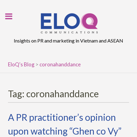
Skip
to
content
Insights on PR and marketing in Vietnam and ASEAN
EloQ's Blog
>
coronahanddance
Tag:
coronahanddance
A PR practitioner’s opinion
upon watching “Ghen co Vy”