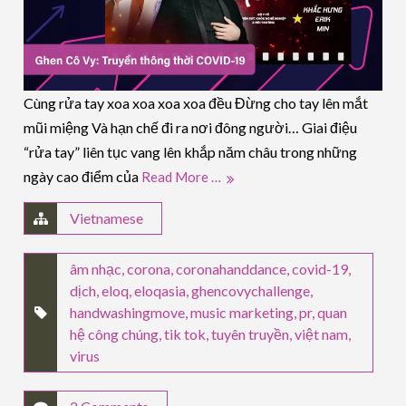
Cùng rửa tay xoa xoa xoa xoa đều Đừng cho tay lên mắt
mũi miệng Và hạn chế đi ra nơi đông người… Giai điệu
“rửa tay” liên tục vang lên khắp năm châu trong những
ngày cao điểm của
Read More …
Vietnamese
âm nhạc
,
corona
,
coronahanddance
,
covid-19
,
dịch
,
eloq
,
eloqasia
,
ghencovychallenge
,
handwashingmove
,
music marketing
,
pr
,
quan
hệ công chúng
,
tik tok
,
tuyên truyền
,
việt nam
,
virus