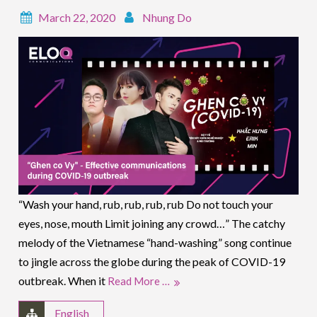
March 22, 2020
Nhung Do
“Wash your hand, rub, rub, rub, rub Do not touch your
eyes, nose, mouth Limit joining any crowd…” The catchy
melody of the Vietnamese “hand-washing” song continue
to jingle across the globe during the peak of COVID-19
outbreak. When it
Read More …
English