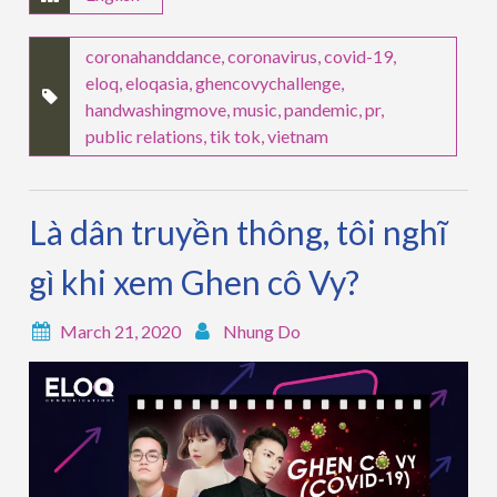
coronahanddance
,
coronavirus
,
covid-19
,
eloq
,
eloqasia
,
ghencovychallenge
,
handwashingmove
,
music
,
pandemic
,
pr
,
public relations
,
tik tok
,
vietnam
Là dân truyền thông, tôi nghĩ
gì khi xem Ghen cô Vy?
March 21, 2020
Nhung Do