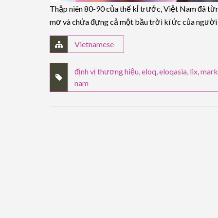
Thập niên 80-90 của thế kỉ trước, Việt Nam đã từn
mơ và chứa đựng cả một bầu trời kí ức của người
Vietnamese
định vị thương hiệu
,
eloq
,
eloqasia
,
lix
,
mark
nam