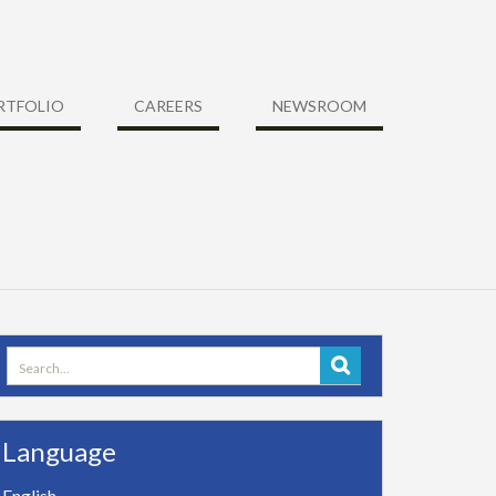
RTFOLIO
CAREERS
NEWSROOM
Search
for:
Language
English