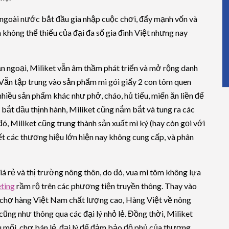
 ngoài nước bắt đầu gia nhập cuộc chơi, đẩy mạnh vốn và
không thể thiếu của đại đa số gia đình Việt nhưng nay
ẫn ngoại, Miliket vẫn âm thầm phát triển và mở rộng danh
ẫn tập trung vào sản phẩm mì gói giấy 2 con tôm quen
hiều sản phẩm khác như phở, cháo, hủ tiếu, miến ăn liền để
y bắt đầu thịnh hành, Miliket cũng nắm bắt và tung ra các
, Miliket cũng trung thành sản xuất mì ký (hay còn gọi với
ết các thương hiệu lớn hiện nay không cung cấp, và phân
á rẻ và thị trường nông thôn, do đó, vua mì tôm không lựa
eting
rầm rộ trên các phương tiện truyền thông. Thay vào
 chợ hàng Việt Nam chất lượng cao, Hàng Việt về nông
cũng như thông qua các đại lý nhỏ lẻ. Đồng thời, Miliket
 mối, chợ bán lẻ, đại lý để đảm bảo độ phủ của thương