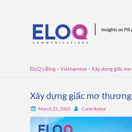
Skip
to
content
Insights on PR
EloQ's Blog
>
Vietnamese
>
Xây dựng giấc mơ 
Xây dựng giấc mơ thương 
March 25, 2020
Contributor