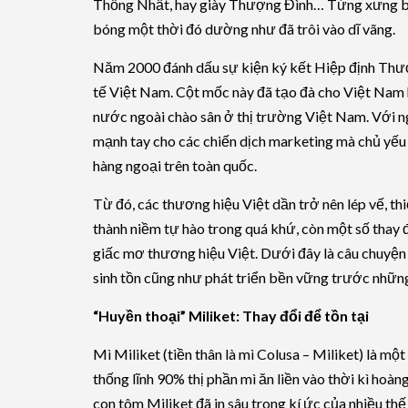
Thống Nhất, hay giày Thượng Đình… Từng xưng bá 
bóng một thời đó dường như đã trôi vào dĩ vãng.
Năm 2000 đánh dấu sự kiện ký kết Hiệp định Thươ
tế Việt Nam. Cột mốc này đã tạo đà cho Việt Nam h
nước ngoài chào sân ở thị trường Việt Nam. Với ng
mạnh tay cho các chiến dịch marketing mà chủ yếu 
hàng ngoại trên toàn quốc.
Từ đó, các thương hiệu Việt dần trở nên lép vế, th
thành niềm tự hào trong quá khứ, còn một số thay đ
giấc mơ thương hiệu Việt. Dưới đây là câu chuyện 
sinh tồn cũng như phát triển bền vững trước những
“Huyền thoại” Miliket: Thay đổi để tồn tại
Mì Miliket (tiền thân là mì Colusa – Miliket) là m
thống lĩnh 90% thị phần mì ăn liền vào thời kì hoàn
con tôm Miliket đã in sâu trong kí ức của nhiều thế