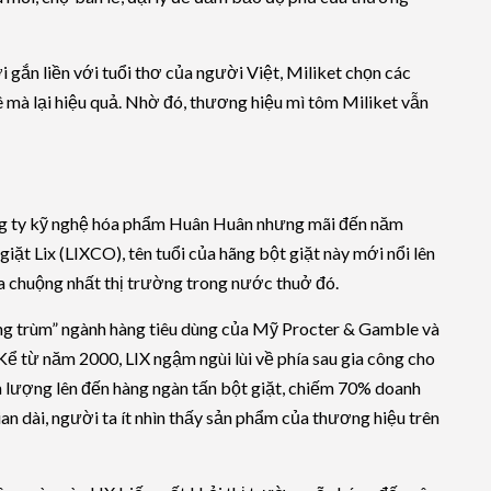
ời gắn liền với tuổi thơ của người Việt, Miliket chọn các
ê mà lại hiệu quả. Nhờ đó, thương hiệu mì tôm Miliket vẫn
ông ty kỹ nghệ hóa phẩm Huân Huân nhưng mãi đến năm
iặt Lix (LIXCO), tên tuổi của hãng bột giặt này mới nổi lên
a chuộng nhất thị trường trong nước thuở đó.
ông trùm” ngành hàng tiêu dùng của Mỹ Procter & Gamble và
Kể từ năm 2000, LIX ngậm ngùi lùi về phía sau gia công cho
ản lượng lên đến hàng ngàn tấn bột giặt, chiếm 70% doanh
n dài, người ta ít nhìn thấy sản phẩm của thương hiệu trên