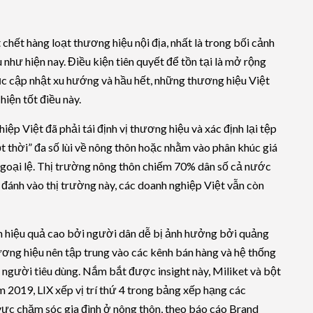
chết hàng loạt thương hiệu nội địa, nhất là trong bối cảnh
 như hiện nay. Điều kiện tiên quyết để tồn tại là mở rộng
ục cập nhật xu hướng và hầu hết, những thương hiệu Việt
hiện tốt điều này.
iệp Việt đã phải tái định vị thương hiệu và xác định lại tệp
 thời” đa số lùi về nông thôn hoặc nhằm vào phân khúc giá
g ngoại lệ. Thị trường nông thôn chiếm 70% dân số cả nước
đánh vào thị trường này, các doanh nghiệp Việt vẫn còn
h hiệu quả cao bởi người dân dễ bị ảnh hưởng bởi quảng
ương hiệu nên tập trung vào các kênh bán hàng và hệ thống
y người tiêu dùng. Nắm bắt được insight này, Miliket và bột
m 2019, LIX xếp vị trí thứ 4 trong bảng xếp hạng các
vực chăm sóc gia đình ở nông thôn, theo báo cáo Brand