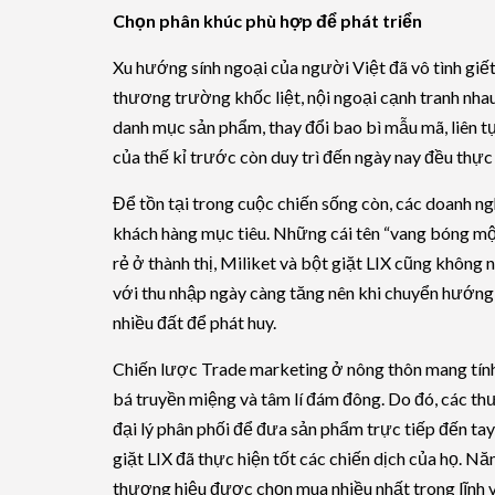
Chọn phân khúc phù hợp để phát triển
Xu hướng sính ngoại của người Việt đã vô tình giết 
thương trường khốc liệt, nội ngoại cạnh tranh nhau
danh mục sản phẩm, thay đổi bao bì mẫu mã, liên t
của thế kỉ trước còn duy trì đến ngày nay đều thực 
Để tồn tại trong cuộc chiến sống còn, các doanh ngh
khách hàng mục tiêu. Những cái tên “vang bóng một
rẻ ở thành thị, Miliket và bột giặt LIX cũng khôn
với thu nhập ngày càng tăng nên khi chuyển hướng 
nhiều đất để phát huy.
Chiến lược Trade marketing ở nông thôn mang tín
bá truyền miệng và tâm lí đám đông. Do đó, các th
đại lý phân phối để đưa sản phẩm trực tiếp đến ta
giặt LIX đã thực hiện tốt các chiến dịch của họ. Nă
thương hiệu được chọn mua nhiều nhất trong lĩnh 