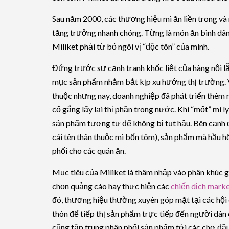
Sau năm 2000, các thương hiệu mì ăn liền trong và
tăng trưởng nhanh chóng. Từng là món ăn bình dân 
Miliket phải từ bỏ ngôi vị “độc tôn” của mình.
Đứng trước sự cạnh tranh khốc liệt của hàng nội l
mục sản phẩm nhằm bắt kịp xu hướng thị trường. V
thuộc nhưng nay, doanh nghiệp đã phát triển thêm n
cố gắng lấy lại thị phần trong nước. Khi “mốt” mì l
sản phẩm tương tự để không bị tụt hậu. Bên cạnh đó
cái tên thân thuộc mì bốn tôm), sản phẩm mà hầu h
phối cho các quán ăn.
Mục tiêu của Miliket là thâm nhập vào phân khúc gi
chọn quảng cáo hay thực hiện các
chiến dịch mark
đó, thương hiệu thường xuyên góp mặt tại các hội
thôn để tiếp thị sản phẩm trực tiếp đến người dân 
cũng tập trung phân phối sản phẩm tới các chợ đầu