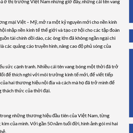
ở thị trường Việt Nam nhưng giờ đây, những cái tên vang
ng mại Việt – Mỹ, mở ra một kỷ nguyên mới cho nền kinh
ội nhập nền kinh tế thế giới và tạo cơ hội cho các tập đoàn
uồn tài chính dồi dào, các ông lớn đã không ngần ngại chi
là các quảng cáo truyền hình, nâng cao độ phủ sóng của
iếu sức cạnh tranh. Nhiều cái tên vang bóng một thời đã trở
ổi để thích nghi với môi trường kinh tế mới, để viết tiếp
của hai thương hiệu nội địa và cách mà họ đã trở mình để
 thách thức của thời đại.
ột trong những thương hiệu đầu tiên của Việt Nam, từng
g kim của mình. Với gần 50 năm tuổi đời, hình ảnh gói mì hai
 hệ.