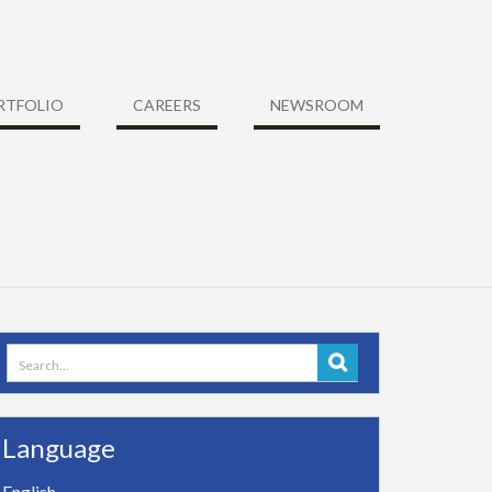
RTFOLIO
CAREERS
NEWSROOM
Search
for:
Language
English