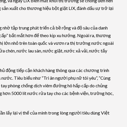
g, và ngày LIX biến mất khỏi thị trường sẽ chóng đến nên
sản xuất cho thương hiệu bột giặt LIX, đánh dấu sự trở lại
g nhờ tập trung phát triển cả bề rộng và độ sâu của danh
ấp” bắt mắt hơn để theo kịp xu hướng. Ngoài ra, thương
hị lớn nhỏ trên toàn quốc và vươn ra thị trường nước ngoài
ửa chén, nước lau sàn, nước giặt, nước xả vải, nước tẩy
hủ động tiếp cận khách hàng thông qua các chương trình
 nước. Tiêu biểu như “Tri ân người phụ nữ tôi yêu”, “Cùng
ng tay phòng chống dịch viêm đường hô hấp cấp do chủng
 hơn 5000 lít nước rửa tay cho các bệnh viện, trường học,
n lấy lại vị thế của mình trong lòng người tiêu dùng Việt