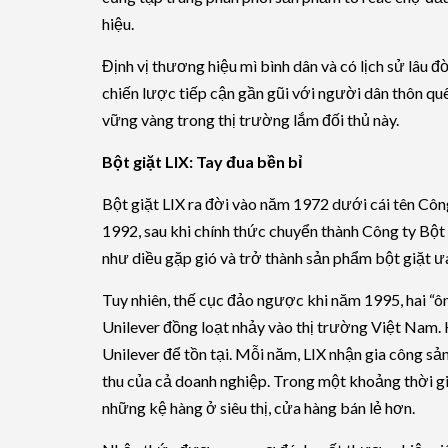
hiệu.
Định vị thương hiệu mì bình dân và có lịch sử lâu đ
chiến lược tiếp cận gần gũi với người dân thôn qu
vững vàng trong thị trường lắm đối thủ này.
Bột giặt LIX: Tay đua bền bỉ
Bột giặt LIX ra đời vào năm 1972 dưới cái tên C
1992, sau khi chính thức chuyển thành Công ty Bột g
như diều gặp gió và trở thành sản phẩm bột giặt ư
Tuy nhiên, thế cục đảo ngược khi năm 1995, hai “
Unilever đồng loạt nhảy vào thị trường Việt Nam. 
Unilever để tồn tại. Mỗi năm, LIX nhận gia công s
thu của cả doanh nghiệp. Trong một khoảng thời gia
những kệ hàng ở siêu thị, cửa hàng bán lẻ hơn.