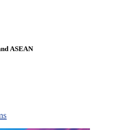
m and ASEAN
ms