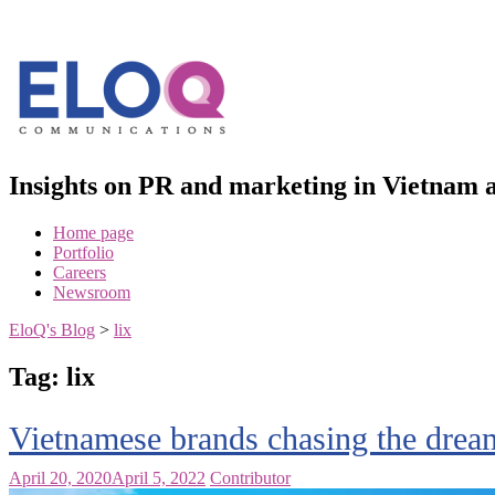
Skip
to
content
Insights on PR and marketing in Vietna
Home page
Portfolio
Careers
Newsroom
EloQ's Blog
>
lix
Tag:
lix
Vietnamese brands chasing the drea
April 20, 2020
April 5, 2022
Contributor