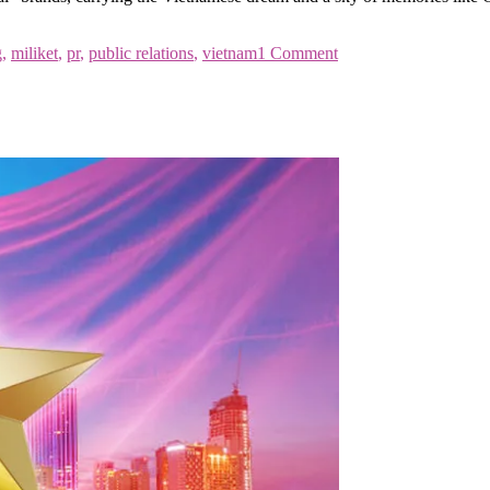
g
,
miliket
,
pr
,
public relations
,
vietnam
1 Comment