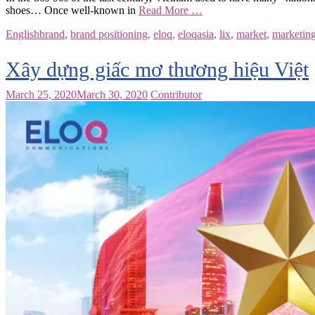
shoes… Once well-known in
Read More …
English
brand
,
brand positioning
,
eloq
,
eloqasia
,
lix
,
market
,
marketin
Xây dựng giấc mơ thương hiệu Việt
March 25, 2020
March 30, 2020
Contributor