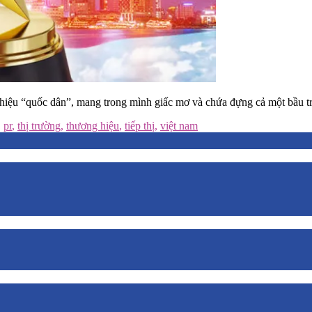
g hiệu “quốc dân”, mang trong mình giấc mơ và chứa đựng cả một bầu 
,
pr
,
thị trường
,
thương hiệu
,
tiếp thị
,
việt nam