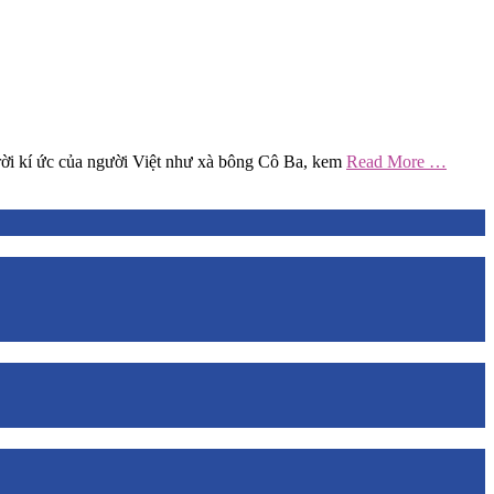
trời kí ức của người Việt như xà bông Cô Ba, kem
Read More …