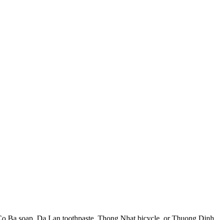
e Co Ba soap, Da Lan toothpaste, Thong Nhat bicycle, or Thuong Dinh