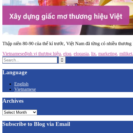
Thập niên 80-90 của thế kỉ trước, Việt Nam đã từng có nhiều thươn
Vietnamese
định vị thương hiệu
,
eloq
,
eloqasia
,
lix
,
marketing
,
miliket
Search
for:
Language
English
Vietnamese
Archives
Archives
Subscribe to Blog via Email