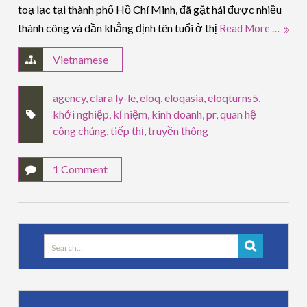
toạ lạc tại thành phố Hồ Chí Minh, đã gặt hái được nhiều
thành công và dần khẳng định tên tuổi ở thị
Read More …
Vietnamese
agency
,
clara ly-le
,
eloq
,
eloqasia
,
eloqturns5
,
khởi nghiệp
,
kỉ niệm
,
kinh doanh
,
pr
,
quan hệ
công chúng
,
tiếp thị
,
truyền thông
1 Comment
Search
for: