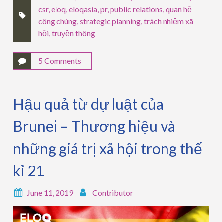
csr
,
eloq
,
eloqasia
,
pr
,
public relations
,
quan hệ
công chúng
,
strategic planning
,
trách nhiệm xã
hội
,
truyền thông
5 Comments
Hậu quả từ dự luật của
Brunei – Thương hiệu và
những giá trị xã hội trong thế
kỉ 21
June 11, 2019
Contributor