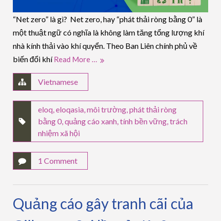
“Net zero” là gì? Net zero, hay “phát thải ròng bằng 0” là
một thuật ngữ có nghĩa là không làm tăng tổng lượng khí
nhà kính thải vào khí quyển. Theo Ban Liên chính phủ về
biến đổi khí
Read More …
Vietnamese
eloq
,
eloqasia
,
môi trường
,
phát thải ròng
bằng 0
,
quảng cáo xanh
,
tính bền vững
,
trách
nhiệm xã hội
1 Comment
Quảng cáo gây tranh cãi của