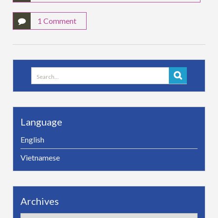
1 Comment
Search
for:
Language
English
Vietnamese
Archives