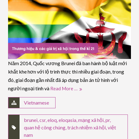
Năm 2014, Quốc vương Brunei đã ban hành bộ luật mới
khắt khe hơn với lộ trình thực thi nhiều giai đoạn, trong
đó, giai đoạn gần nhất đã áp dụng bản án tử hình với
người ngoại tình và
Read More …
Vietnamese
brunei
,
csr
,
eloq
,
eloqasia
,
mạng xã hội
,
pr
,
quan hệ công chúng
,
trách nhiệm xã hội
,
việt
nam