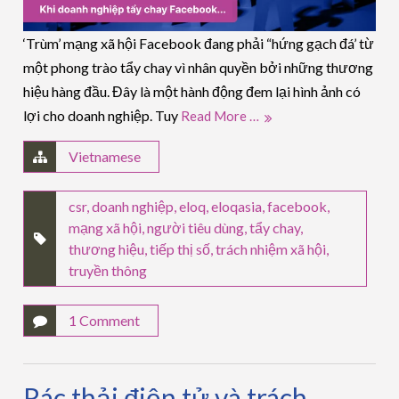
‘Trùm’ mạng xã hội Facebook đang phải “hứng gạch đá’ từ
một phong trào tẩy chay vì nhân quyền bởi những thương
hiệu hàng đầu. Đây là một hành động đem lại hình ảnh có
lợi cho doanh nghiệp. Tuy
Read More …
Vietnamese
csr
,
doanh nghiệp
,
eloq
,
eloqasia
,
facebook
,
mạng xã hội
,
người tiêu dùng
,
tẩy chay
,
thương hiệu
,
tiếp thị số
,
trách nhiệm xã hội
,
truyền thông
1 Comment
Rác thải điện tử và trách