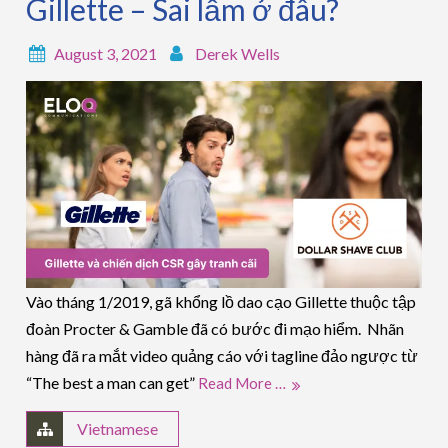
Gillette – Sai lầm ở đâu?
August 3, 2021
Derek Wells
Vào tháng 1/2019, gã khổng lồ dao cạo Gillette thuộc tập
đoàn Procter & Gamble đã có bước đi mạo hiểm. Nhãn
hàng đã ra mắt video quảng cáo với tagline đảo ngược từ
“The best a man can get”
Read More …
Vietnamese