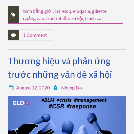
bình đẳng giới
,
csr
,
eloq
,
eloqasia
,
gillette
,
quảng cáo
,
trách nhiệm xã hội
,
tranh cãi
1 Comment
Thương hiệu và phản ứng
trước những vấn đề xã hội
August 12, 2020
Nhung Do