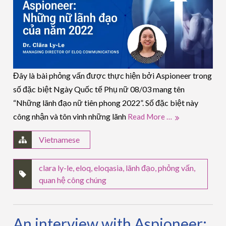
Đây là bài phỏng vấn được thực hiện bởi Aspioneer trong
số đặc biệt Ngày Quốc tế Phụ nữ 08/03 mang tên
“Những lãnh đạo nữ tiên phong 2022”. Số đặc biệt này
công nhận và tôn vinh những lãnh
Read More …
Vietnamese
clara ly-le
,
eloq
,
eloqasia
,
lãnh đạo
,
phỏng vấn
,
quan hệ công chúng
An interview with Aspioneer: