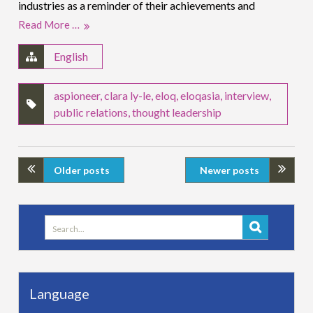
industries as a reminder of their achievements and
Read More …
English
aspioneer
,
clara ly-le
,
eloq
,
eloqasia
,
interview
,
public relations
,
thought leadership
Older posts
Newer posts
Search
for:
Language