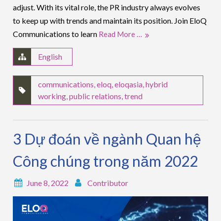
adjust. With its vital role, the PR industry always evolves
to keep up with trends and maintain its position. Join EloQ
Communications to learn
Read More …
English
communications
,
eloq
,
eloqasia
,
hybrid
working
,
public relations
,
trend
3 Dự đoán về ngành Quan hệ
Công chúng trong năm 2022
June 8, 2022
Contributor