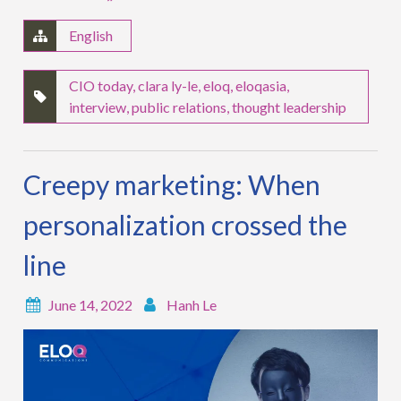
English
CIO today
,
clara ly-le
,
eloq
,
eloqasia
,
interview
,
public relations
,
thought leadership
Creepy marketing: When
personalization crossed the
line
June 14, 2022
Hanh Le