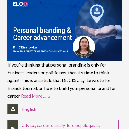
If you’re thinking that personal branding is only for
business leaders or politicians, then it’s time to think
again! This is an article that Dr. Clāra Ly-Le wrote for
Brands Journal, on how to build your personal brand for
career
Read More …
English
advice
,
career
,
clara ly-le
,
eloq
,
eloqasia
,